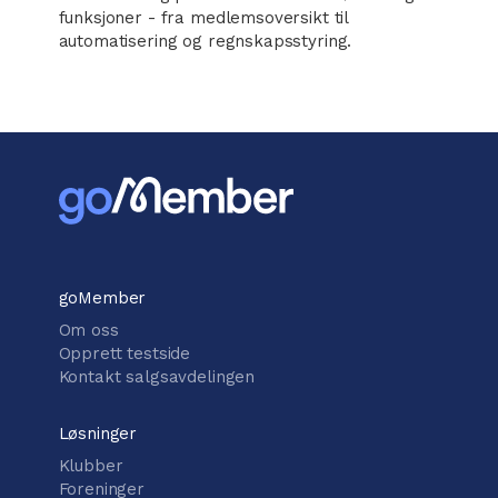
funksjoner - fra medlemsoversikt til
automatisering og regnskapsstyring.
goMember
Om oss
Opprett testside
Kontakt salgsavdelingen
Løsninger
Klubber
Foreninger