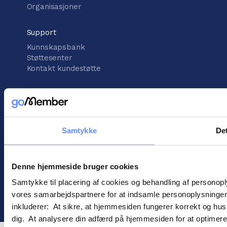
Organisasjoner
Support
Kunnskapsbank
Støttesenter
Kontakt kundestøtte
informasjon
Vilkår for handel
Informasjonskapsler
Personopplysningspolitikk
Samtykke
Det
Denne hjemmeside bruger cookies
Samtykke til placering af cookies og behandling af personop
vores samarbejdspartnere for at indsamle personoplysninger o
! ©
2026
Gomember
inkluderer: At sikre, at hjemmesiden fungerer korrekt og husk
dig. At analysere din adfærd på hjemmesiden for at optimere