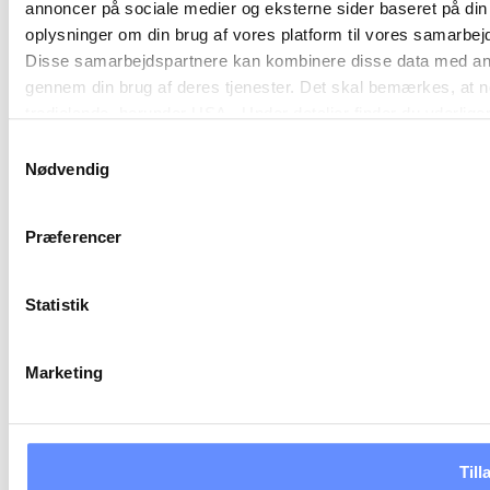
annoncer på sociale medier og eksterne sider baseret på di
oplysninger om din brug af vores platform til vores samarbej
Disse samarbejdspartnere kan kombinere disse data med andre 
gennem din brug af deres tjenester. Det skal bemærkes, at n
tredjelande, herunder USA. Under detaljer finder du yderli
beskrivelser af de indsamlede oplysninger og hvem der sætt
Samtykkevalg
cookie opbevares. Du bestemmer selv, hvilke formål vores
Nødvendig
oplysninger om dig via cookies. Du har også mulighed for at 
hjemmeside. Yderligere oplysninger om vores brug af cookie
Præferencer
behandling af personoplysninger i
vores persondatapolitik
.
Statistik
Marketing
Till