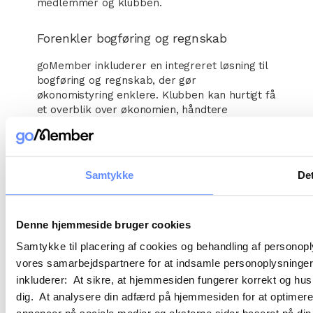
medlemmer og klubben.
Forenkler bogføring og regnskab
goMember inkluderer en integreret løsning til
bogføring og regnskab, der gør
økonomistyring enklere. Klubben kan hurtigt få
et overblik over økonomien, håndtere
betalinger og sikre korrekt regnskab.
Optimalt værktøj til holdsport og events
Samtykke
Det
goMember tilbyder også særlige værktøjer til
klubber, der fokuserer på holdsport, hvor det
er nemt at oprette og administrere hold,
Denne hjemmeside bruger cookies
håndtere tilmelding og sende information om
træning og kampe. Dette skaber en
Samtykke til placering af cookies og behandling af personop
struktureret og professionel tilgang til
vores samarbejdspartnere for at indsamle personoplysninger o
foreningsdrift og hjælper med at holde styr på
inkluderer: At sikre, at hjemmesiden fungerer korrekt og husk
aktiviteter og deltagere.
dig. At analysere din adfærd på hjemmesiden for at optimere