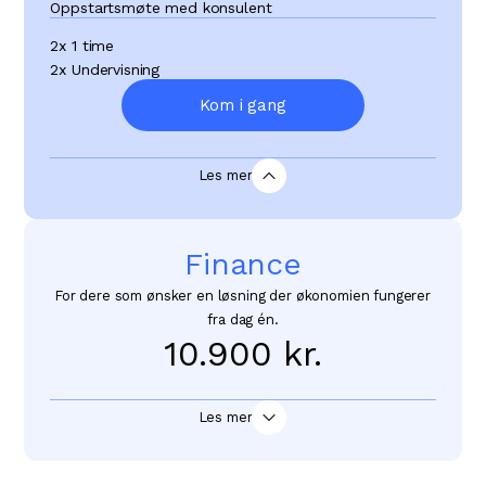
Oppstartsmøte med konsulent
2x 1 time
2x Undervisning
Kom i gang
Les mer
Finance
For dere som ønsker en løsning der økonomien fungerer
fra dag én.
10.900 kr.
Import av medlemsdata
Les mer
Personlig oppstart
Oppsett av regnskap