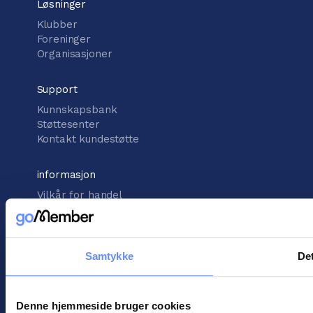
Løsninger
Klubber
Foreninger
Organisasjoner
Support
Kunnskapsbank
Støttesenter
Kontakt kundestøtte
informasjon
Vilkår for handel
Informasjonskapsler
Personopplysningspolitikk
Samtykke
Det
Denne hjemmeside bruger cookies