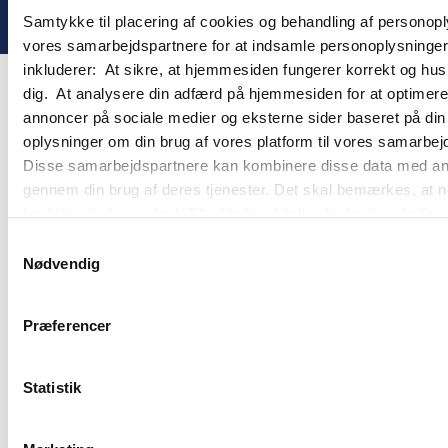
! ©
2026
Gomember
Samtykke til placering af cookies og behandling af personop
vores samarbejdspartnere for at indsamle personoplysninger o
inkluderer: At sikre, at hjemmesiden fungerer korrekt og husk
dig. At analysere din adfærd på hjemmesiden for at optimere
annoncer på sociale medier og eksterne sider baseret på di
oplysninger om din brug af vores platform til vores samarbej
Disse samarbejdspartnere kan kombinere disse data med andre 
gennem din brug af deres tjenester. Det skal bemærkes, at n
tredjelande, herunder USA. Under detaljer finder du yderli
beskrivelser af de indsamlede oplysninger og hvem der sætt
Samtykkevalg
cookie opbevares. Du bestemmer selv, hvilke formål vores
Nødvendig
oplysninger om dig via cookies. Du har også mulighed for at 
hjemmeside. Yderligere oplysninger om vores brug af cookie
Præferencer
behandling af personoplysninger i
vores persondatapolitik
.
Statistik