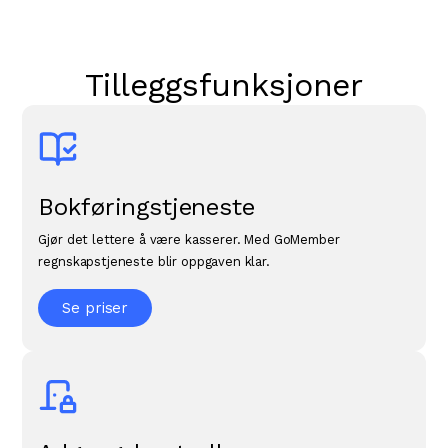
1 time
Oppstartsmøte med konsulent
Registrering av åpningsbalanse
1 time
Tilleggsfunksjoner
Oppsettmøte med konsulent
Oppsett av betalingsløsning
Kom i gang
Oppsett av innkreving og purreprosess
Bokføringstjeneste
Evt. handling ved fakturabetaling
Gjør det lettere å være kasserer. Med GoMember
regnskapstjeneste blir oppgaven klar.
Se priser