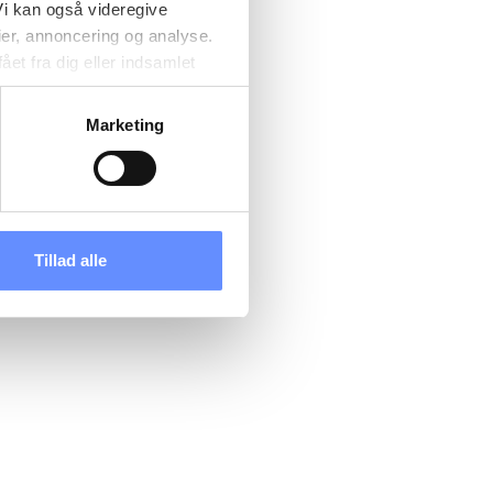
i kan også videregive
ier, annoncering og analyse.
et fra dig eller indsamlet
e kan være placeret i usikre
d cookies, overordnede
Marketing
 kan du se, hvor længe hver
 til og dermed behandle
ændre det på vores
tik
, og du kan læse om vores
Tillad alle