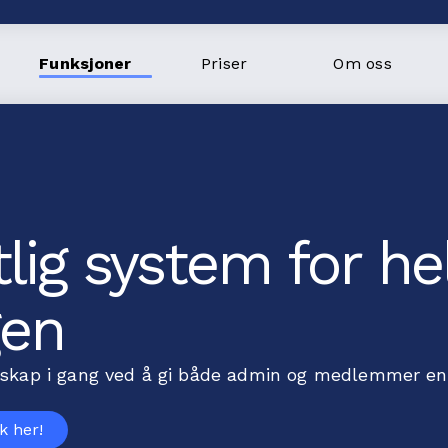
Funksjoner
Priser
Om oss
lig system for he
gen
skap i gang ved å gi både admin og medlemmer en 
k her!