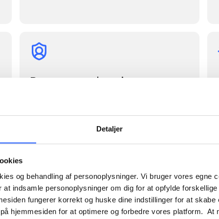
Personopplysninger
(GDPR)
Beskyttelse mot eksponering uten
samtykke
Detaljer
Automatisert innsamling av samtykke
Medlemmene velger hvilke data de
skal eksponere
ookies
okies og behandling af personoplysninger. Vi bruger vores egne 
 at indsamle personoplysninger om dig for at opfylde forskellige
mesiden fungerer korrekt og huske dine indstillinger for at skabe
 på hjemmesiden for at optimere og forbedre vores platform. At 