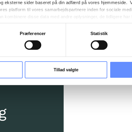
og eksterne sider baseret på din adfærd på vores hjemmeside. V
ores platform til vores samarbejdspartnere inden for sociale med
 kombinere disse data med andre oplysninger, de tidligere har få
nester. Det skal bemærkes, at nogle af vores samarbejdspartner
nder detaljer finder du yderligere information om formålene me
Præferencer
Statistik
e oplysninger og hvem der sætter hver enkelt cookie. Derudover
mer selv, hvilke formål vores hjemmeside må anvende cookies
es. Du har også mulighed for at tilbagekalde dit samtykke eller 
sninger om vores brug af cookies kan findes i
vores cookiepoli
ger i
vores persondatapolitik
.
Tillad valgte
g