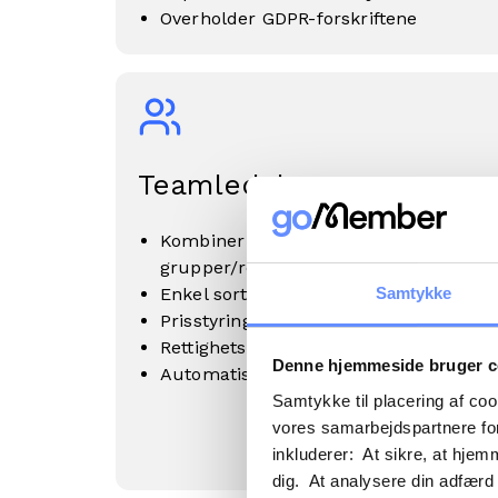
Overholder GDPR-forskriftene
Teamledelse
Kombiner team og etiketter for
grupper/roller
Samtykke
Enkel sortering og administrasjon
Prisstyring og lading
Rettighetsadministrasjon
Denne hjemmeside bruger c
Automatisk opprettelse og tildeling
Samtykke til placering af co
vores samarbejdspartnere for
inkluderer: At sikre, at hjem
dig. At analysere din adfærd