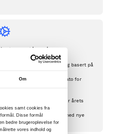
Automatiseringer
Flytt medlemmer rundt lag basert på
alder
Om
Send melding om utløpsdato for
medlemskap
Fornyelse av medlemskap
Kjør handlinger bestemmer årets
dager
cookies samt cookies fra
mm. ekspanderer stadig med nye
 formål. Disse formål
triggere
 en bedre brugeroplevelse for
målrette vores indhold og