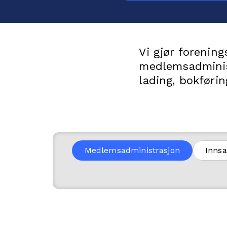
Vi gjør forenin
medlemsadminist
lading, bokføri
Medlemsadministrasjon
Innsa