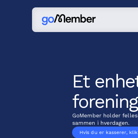
Et enhet
forenin
GoMember holder felles
sammen i hverdagen.
Hvis du er kasserer, klik