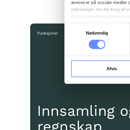
annoncer på sociale medier 
oplysninger om din brug af v
Disse samarbejdspartnere kan
gennem din brug af deres tje
Samtykkevalg
tredjelande, herunder USA. U
Nødvendig
Funksjoner
beskrivelser af de indsamled
cookie opbevares. Du bestem
oplysninger om dig via cooki
hjemmeside. Yderligere oply
behandling af personoplysnin
Afvis
Innsamling o
regnskap