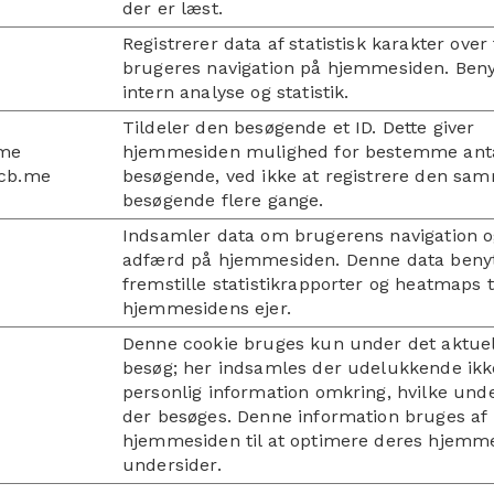
der er læst.
Registrerer data af statistisk karakter over 
brugeres navigation på hjemmesiden. Benyt
intern analyse og statistik.
Tildeler den besøgende et ID. Dette giver
.me
hjemmesiden mulighed for bestemme anta
cb.me
besøgende, ved ikke at registrere den sa
besøgende flere gange.
Indsamler data om brugerens navigation 
adfærd på hjemmesiden. Denne data benytt
fremstille statistikrapporter og heatmaps t
hjemmesidens ejer.
Denne cookie bruges kun under det aktuel
besøg; her indsamles der udelukkende ikk
personlig information omkring, hvilke und
der besøges. Denne information bruges af
hjemmesiden til at optimere deres hjemm
undersider.