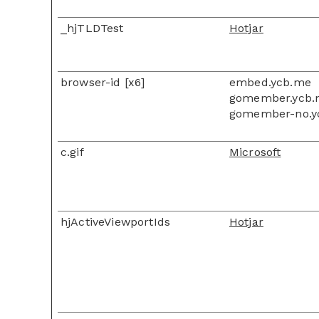
_hjTLDTest
Hotjar
browser-id [x6]
embed.ycb.me
gomember.ycb
gomember-no.y
c.gif
Microsoft
hjActiveViewportIds
Hotjar