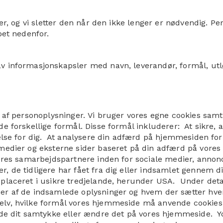
ter, og vi sletter den når den ikke lenger er nødvendig. P
pet nedenfor.
v informasjonskapsler med navn, leverandør, formål, utl
 af personoplysninger. Vi bruger vores egne cookies samt
de forskellige formål. Disse formål inkluderer: At sikre
else for dig. At analysere din adfærd på hjemmesiden for
medier og eksterne sider baseret på din adfærd på vores
vores samarbejdspartnere inden for sociale medier, anno
 de tidligere har fået fra dig eller indsamlet gennem di
placeret i usikre tredjelande, herunder USA. Under deta
er af de indsamlede oplysninger og hvem der sætter hver
v, hvilke formål vores hjemmeside må anvende cookies 
lde dit samtykke eller ændre det på vores hjemmeside. Y