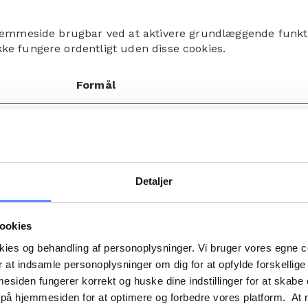
emmeside brugbar ved at aktivere grundlæggende funktio
e fungere ordentligt uden disse cookies.
Formål
Hjælper til at forebygge Cross-Site Reques
(CSRF) angreb.
.com
Denne cookie er en del af Cloudflare tjene
Indbefatter load-balancing, levering af
hjemmesideindhold og DNS-forbindelser f
Detaljer
hjemmesideejere.
ber.com
Gemmer brugerens cookie-samtykke-tilsta
ookies
det aktuelle domæne.
okies og behandling af personoplysninger. Vi bruger vores egne 
Bevarer brugertilstand på tværs af
 at indsamle personoplysninger om dig for at opfylde forskellige
.me
sideforespørgsler.
mesiden fungerer korrekt og huske dine indstillinger for at skabe
cb.me
 på hjemmesiden for at optimere og forbedre vores platform. At 
Anvendes til at tjekke om brugerens brow