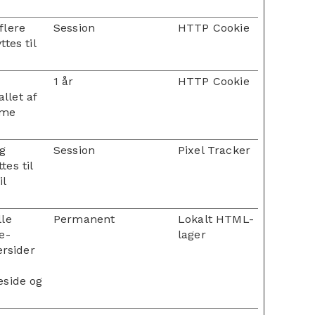
flere
Session
HTTP Cookie
tes til
1 år
HTTP Cookie
llet af
mme
og
Session
Pixel Tracker
es til
il
le
Permanent
Lokalt HTML-
e-
lager
ersider
eside og