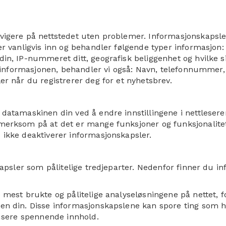
avigere på nettstedet uten problemer. Informasjonskapsle
ler vanligvis inn og behandler følgende typer informasjon
in, IP-nummeret ditt, geografisk beliggenhet og hvilke si
ir informasjonen, behandler vi også: Navn, telefonnummer,
er når du registrerer deg for et nyhetsbrev.
 datamaskinen din ved å endre innstillingene i nettleser
pmerksom på at det er mange funksjoner og funksjonalite
 ikke deaktiverer informasjonskapsler.
nskapsler som pålitelige tredjeparter. Nedenfor finner du
e mest brukte og pålitelige analyseløsningene på nettet,
en din. Disse informasjonskapslene kan spore ting som hv
dusere spennende innhold.