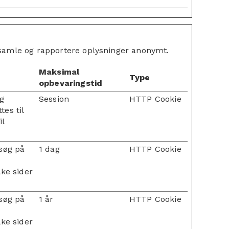
dsamle og rapportere oplysninger anonymt.
Maksimal
Type
opbevaringstid
og
Session
HTTP Cookie
es til
il
søg på
1 dag
HTTP Cookie
n
ke sider
søg på
1 år
HTTP Cookie
n
ke sider