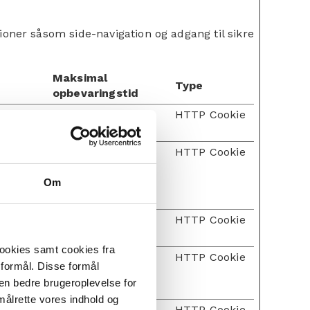
ner såsom side-navigation og adgang til sikre
Maksimal
Type
opbevaringstid
t Forgery
Session
HTTP Cookie
sten -
Session
HTTP Cookie
or
Om
nd for
1 år
HTTP Cookie
cookies samt cookies fra
Session
HTTP Cookie
 formål. Disse formål
 en bedre brugeroplevelse for
målrette vores indhold og
ser
1 dag
HTTP Cookie