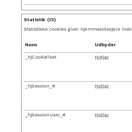
Statistik (13)
Statistiske cookies giver hjemmesideejere ind
Navn
Udbyder
_hjCookieTest
Hotjar
_hjSession_#
Hotjar
_hjSessionUser_#
Hotjar