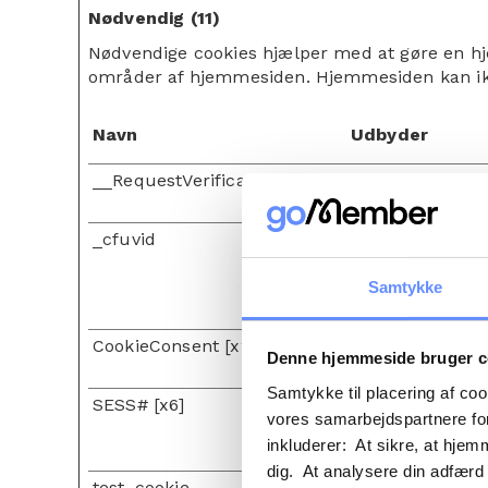
Nødvendig (11)
Nødvendige cookies hjælper med at gøre en hj
områder af hjemmesiden. Hjemmesiden kan ikk
Navn
Udbyder
__RequestVerificationToken
Microsoft
_cfuvid
www.gomember
Samtykke
CookieConsent [x2]
account.gomem
Denne hjemmeside bruger c
Cookiebot
Samtykke til placering af co
SESS# [x6]
embed.ycb.me
vores samarbejdspartnere for
gomember.ycb
inkluderer: At sikre, at hjem
gomember-no.y
dig. At analysere din adfærd
test_cookie
Google