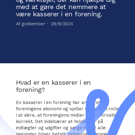
med at gøre det nemmere at
være kasserer i en forening.
Af goMember ·
28/8/2024
Hvad er en kasserer i en
forening?
En kasserer i en forening har ansvaret for
foreningens økonomi og spiller en central rolle
i at sikre, at foreningens midler bliver forvaltet
korrekt. Det indebærer at holde styr på
indtægter og udgifter og sørge for at alle
regninger bliver betalt, indsamle foreningens