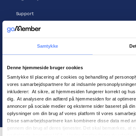
Support
Kunnskapsbank
Støttesenter
Kontakt kundestøtte
Samtykke
Det
informasjon
Vilkår for handel
Informasjonskapsler
Denne hjemmeside bruger cookies
Personopplysningspolitikk
Samtykke til placering af cookies og behandling af personop
vores samarbejdspartnere for at indsamle personoplysninger o
inkluderer: At sikre, at hjemmesiden fungerer korrekt og husk
dig. At analysere din adfærd på hjemmesiden for at optimere
annoncer på sociale medier og eksterne sider baseret på di
! ©
2026
Gomember
oplysninger om din brug af vores platform til vores samarbej
Disse samarbejdspartnere kan kombinere disse data med andre 
gennem din brug af deres tjenester. Det skal bemærkes, at n
tredjelande, herunder USA. Under detaljer finder du yderli