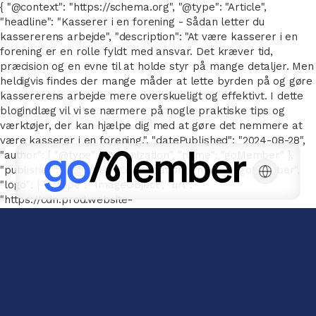
{ "@context": "https://schema.org", "@type": "Article",
"headline": "Kasserer i en forening - Sådan letter du
kassererens arbejde", "description": "At være kasserer i en
forening er en rolle fyldt med ansvar. Det kræver tid,
præcision og en evne til at holde styr på mange detaljer. Men
heldigvis findes der mange måder at lette byrden på og gøre
kassererens arbejde mere overskueligt og effektivt. I dette
blogindlæg vil vi se nærmere på nogle praktiske tips og
værktøjer, der kan hjælpe dig med at gøre det nemmere at
være kasserer i en forening.", "datePublished": "2024-08-28",
"author": { "@type": "Organization", "name": "goMember" },
"publisher": { "@type": "Organization", "name": "goMember",
"logo": { "@type": "ImageObject", "url":
"https://cdn.prod.website-
files.com/667143a041a6616776e26b78/66752e7d326be2c2096
goMember-POS-white.svg" } } }