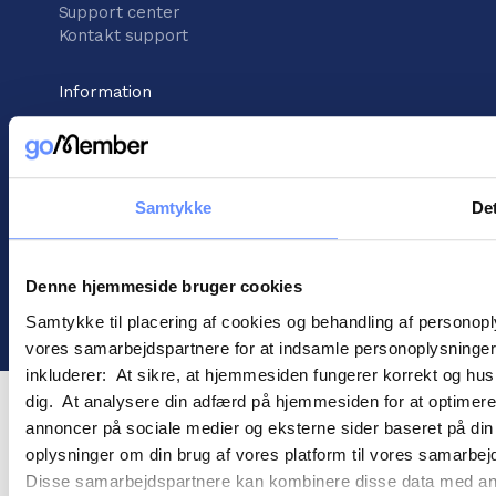
Support center
Kontakt support
Information
Handelsbetingelser
Cookies
Persondatapolitik
Samtykke
Det
Denne hjemmeside bruger cookies
©
2026
goMember
Samtykke til placering af cookies og behandling af personop
vores samarbejdspartnere for at indsamle personoplysninger o
inkluderer: At sikre, at hjemmesiden fungerer korrekt og husk
dig. At analysere din adfærd på hjemmesiden for at optimere
annoncer på sociale medier og eksterne sider baseret på di
oplysninger om din brug af vores platform til vores samarbej
Disse samarbejdspartnere kan kombinere disse data med andre 