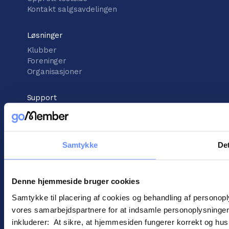
Kontakt salgsavdelingen
Løsninger
Klubber
Foreninger
Organisasjoner
Support
Kunnskapsbank
Støttesenter
Kontakt kundestøtte
Samtykke
Det
informasjon
Vilkår for handel
Denne hjemmeside bruger cookies
Informasjonskapsler
Personopplysningspolitikk
Samtykke til placering af cookies og behandling af personop
vores samarbejdspartnere for at indsamle personoplysninger o
inkluderer: At sikre, at hjemmesiden fungerer korrekt og husk