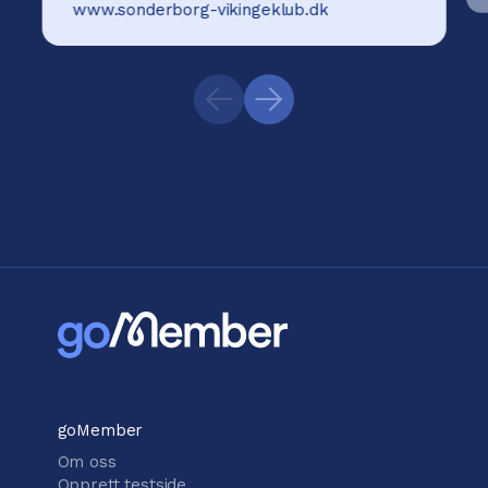
www.sonderborg-vikingeklub.dk
goMember
Om oss
Opprett testside