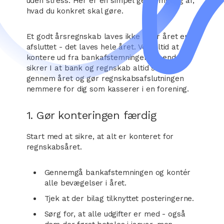
uden stress. Her er en simpel gennemgang af,
hvad du konkret skal gøre.
Et godt årsregnskab laves ikke efter året er
afsluttet - det laves hele året. Ved altid at
kontere ud fra bankafstemningen løbende,
sikrer I at bank og regnskab altid stemmer
gennem året og gør regnskabsafslutningen
nemmere for dig som kasserer i en forening.
1. Gør konteringen færdig
Start med at sikre, at alt er konteret for
regnskabsåret.
Gennemgå bankafstemningen og kontér
alle bevægelser i året.
Tjek at der bilag tilknyttet posteringerne.
Sørg for, at alle udgifter er med - også