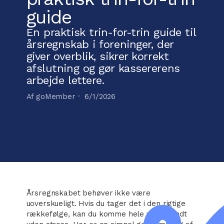
guide
En praktisk trin-for-trin guide til
årsregnskab i foreninger, der
giver overblik, sikrer korrekt
afslutning og gør kassererens
arbejde lettere.
Af goMember ·
6/1/2026
Årsregnskabet behøver ikke være
uoverskueligt. Hvis du tager det i den rigtige
rækkefølge, kan du komme hele vejen rundt