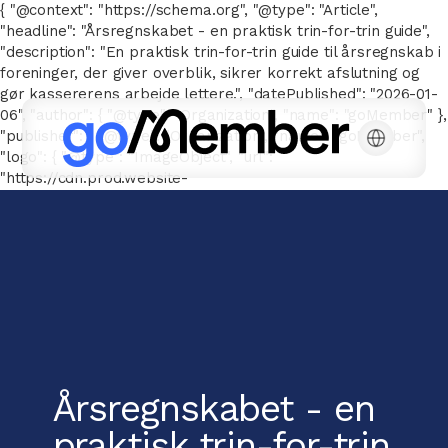
{ "@context": "https://schema.org", "@type": "Article",
"headline": "Årsregnskabet - en praktisk trin-for-trin guide",
"description": "En praktisk trin-for-trin guide til årsregnskab i
foreninger, der giver overblik, sikrer korrekt afslutning og
gør kassererens arbejde lettere.", "datePublished": "2026-01-
06", "author": { "@type": "Organization", "name": "goMember" },
"publisher": { "@type": "Organization", "name": "goMember",
"logo": { "@type": "ImageObject", "url":
"https://cdn.prod.website-
files.com/667143a041a6616776e26b78/66752e7d326be2c2096
goMember-POS-white.svg" } } }
Årsregnskabet - en
praktisk trin-for-trin