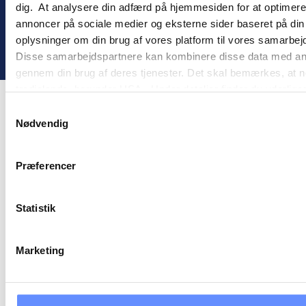
dig. At analysere din adfærd på hjemmesiden for at optimere
annoncer på sociale medier og eksterne sider baseret på di
oplysninger om din brug af vores platform til vores samarbej
! ©
2026
Gomember
Disse samarbejdspartnere kan kombinere disse data med andre 
gennem din brug af deres tjenester. Det skal bemærkes, at n
tredjelande, herunder USA. Under detaljer finder du yderli
beskrivelser af de indsamlede oplysninger og hvem der sætt
Samtykkevalg
cookie opbevares. Du bestemmer selv, hvilke formål vores
Nødvendig
oplysninger om dig via cookies. Du har også mulighed for at 
hjemmeside. Yderligere oplysninger om vores brug af cookie
Præferencer
behandling af personoplysninger i
vores persondatapolitik
.
Statistik
Marketing