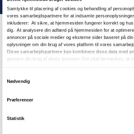
Samtykke til placering af cookies og behandling af personop
vores samarbejdspartnere for at indsamle personoplysninger o
inkluderer: At sikre, at hjemmesiden fungerer korrekt og husk
dig. At analysere din adfærd på hjemmesiden for at optimere
annoncer på sociale medier og eksterne sider baseret på di
oplysninger om din brug af vores platform til vores samarbej
Disse samarbejdspartnere kan kombinere disse data med andre 
gennem din brug af deres tjenester. Det skal bemærkes, at n
tredjelande, herunder USA. Under detaljer finder du yderli
beskrivelser af de indsamlede oplysninger og hvem der sætt
Samtykkevalg
cookie opbevares. Du bestemmer selv, hvilke formål vores
Nødvendig
oplysninger om dig via cookies. Du har også mulighed for at 
hjemmeside. Yderligere oplysninger om vores brug af cookie
Præferencer
behandling af personoplysninger i
vores persondatapolitik
.
Statistik