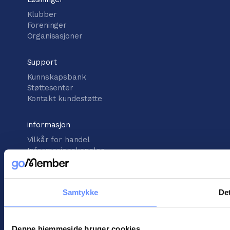
Klubber
Foreninger
Organisasjoner
Support
Kunnskapsbank
Støttesenter
Kontakt kundestøtte
informasjon
Vilkår for handel
Informasjonskapsler
Personopplysningspolitikk
Samtykke
Det
! ©
2026
Gomember
Denne hjemmeside bruger cookies