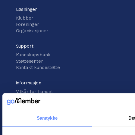
Løsninger
Klubber
Foreninger
Organisasjoner
Support
Kunnskapsbank
Støttesenter
Kontakt kundestøtte
informasjon
Vilkår for handel
Informasjonskapsler
Personopplysningspolitikk
Samtykke
Det