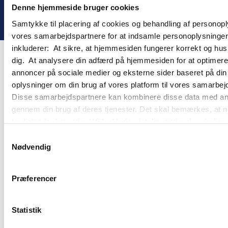
Denne hjemmeside bruger cookies
! ©
2026
Gomember
Samtykke til placering af cookies og behandling af personop
vores samarbejdspartnere for at indsamle personoplysninger o
inkluderer: At sikre, at hjemmesiden fungerer korrekt og husk
dig. At analysere din adfærd på hjemmesiden for at optimere
annoncer på sociale medier og eksterne sider baseret på di
oplysninger om din brug af vores platform til vores samarbej
Disse samarbejdspartnere kan kombinere disse data med andre 
gennem din brug af deres tjenester. Det skal bemærkes, at n
tredjelande, herunder USA. Under detaljer finder du yderli
beskrivelser af de indsamlede oplysninger og hvem der sætt
Samtykkevalg
cookie opbevares. Du bestemmer selv, hvilke formål vores
Nødvendig
oplysninger om dig via cookies. Du har også mulighed for at 
hjemmeside. Yderligere oplysninger om vores brug af cookie
Præferencer
behandling af personoplysninger i
vores persondatapolitik
.
Statistik