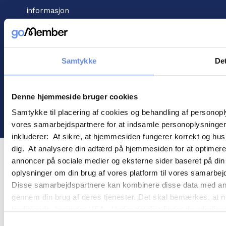
informasjon
Vilkår for handel
Informasjonskapsler
Personopplysningspolitikk
Samtykke
Det
Denne hjemmeside bruger cookies
! ©
2026
Gomember
Samtykke til placering af cookies og behandling af personop
vores samarbejdspartnere for at indsamle personoplysninger o
inkluderer: At sikre, at hjemmesiden fungerer korrekt og husk
dig. At analysere din adfærd på hjemmesiden for at optimere
annoncer på sociale medier og eksterne sider baseret på di
oplysninger om din brug af vores platform til vores samarbej
Disse samarbejdspartnere kan kombinere disse data med andre 
gennem din brug af deres tjenester. Det skal bemærkes, at n
tredjelande, herunder USA. Under detaljer finder du yderli
beskrivelser af de indsamlede oplysninger og hvem der sætt
Samtykkevalg