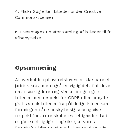
4.
Flickr
Søg efter billeder under Creative
Commons-licenser.
6.
FreeImages
En stor samling af billeder til fri
afbenyttelse.
Opsummering
At overholde ophavsretsloven er ikke bare et
juridisk krav, men også en vigtig del af at drive
en ansvarlig forening. Ved at bruge egne
billeder med respekt for GDPR eller benytte
gratis stock-billeder fra pålidelige kilder kan
foreningen både beskytte sig selv og vise
respekt for andre skaberes rettigheder. Lad
os gøre det rigtige – og sikre, at vores
foreninger bliver ved med at være et positivt