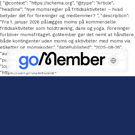
{ "@context": "https://schema.org", "@type": "Article",
"headline": "Nye momsregler på fritidsaktiviteter – hvad
betyder det for foreninger og medlemmer? ", "description":
"Fra 1. januar 2026 pålægges moms på kommercielle
fritidsaktiviteter som holdtræning, dans og yoga. Foreninger
forbliver momsfritaget. goMember gør det nemt at håndtere
både kontingenter uden moms og aktiviteter med moms via
etiketter og momskoder.", "datePublished": "2025-08-26",
"author": { "@type": "Organization", "name": "goMember" },
"publisher": { "@type": "Organization", "name": "goMember",
"logo": { "@type": "ImageObject", "url":
"https://cdn.prod.website-
files.com/667143a041a6616776e26b78/66752e7d326be2c2096
goMember-POS-white.svg" } } }