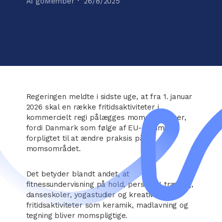
Af goMember ·
26/8/2025
Regeringen meldte i sidste uge, at fra 1. januar
2026 skal en række fritidsaktiviteter i
kommercielt regi pålægges moms. Det sker,
fordi Danmark som følge af EU-domme er
forpligtet til at ændre praksis på
momsområdet.
Det betyder blandt andet, at
fitnessundervisning på hold, personlig træning,
danseskoler, yogastudier og kreative
fritidsaktiviteter som keramik, madlavning og
tegning bliver momspligtige.