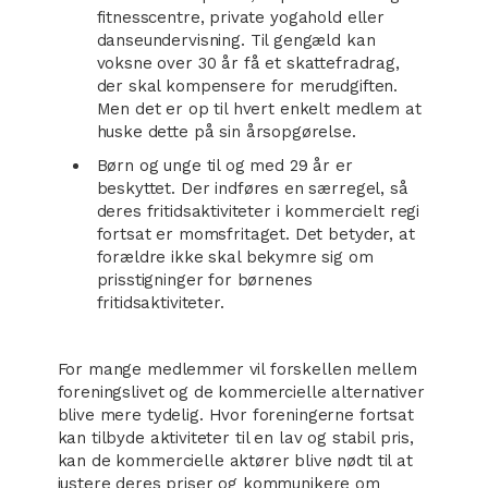
fitnesscentre, private yogahold eller
danseundervisning. Til gengæld kan
voksne over 30 år få et skattefradrag,
der skal kompensere for merudgiften.
Men det er op til hvert enkelt medlem at
huske dette på sin årsopgørelse.
Børn og unge til og med 29 år er
beskyttet. Der indføres en særregel, så
deres fritidsaktiviteter i kommercielt regi
fortsat er momsfritaget. Det betyder, at
forældre ikke skal bekymre sig om
prisstigninger for børnenes
fritidsaktiviteter.
For mange medlemmer vil forskellen mellem
foreningslivet og de kommercielle alternativer
blive mere tydelig. Hvor foreningerne fortsat
kan tilbyde aktiviteter til en lav og stabil pris,
kan de kommercielle aktører blive nødt til at
justere deres priser og kommunikere om