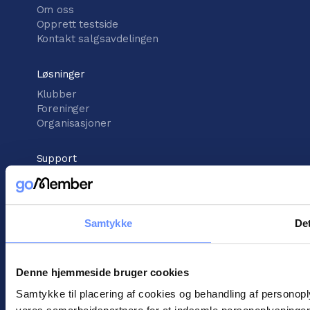
Om oss
Opprett testside
Kontakt salgsavdelingen
Løsninger
Klubber
Foreninger
Organisasjoner
Support
Kunnskapsbank
Støttesenter
Kontakt kundestøtte
Samtykke
Det
informasjon
Vilkår for handel
Denne hjemmeside bruger cookies
Informasjonskapsler
Personopplysningspolitikk
Samtykke til placering af cookies og behandling af personop