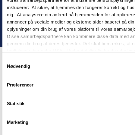
vores samarbejdspartnere for at indsamle personoplysninger o
inkluderer: At sikre, at hjemmesiden fungerer korrekt og husk
dig. At analysere din adfærd på hjemmesiden for at optimere
annoncer på sociale medier og eksterne sider baseret på di
oplysninger om din brug af vores platform til vores samarbej
! ©
2026
Gomember
Disse samarbejdspartnere kan kombinere disse data med andre 
gennem din brug af deres tjenester. Det skal bemærkes, at n
tredjelande, herunder USA. Under detaljer finder du yderli
beskrivelser af de indsamlede oplysninger og hvem der sætt
Samtykkevalg
cookie opbevares. Du bestemmer selv, hvilke formål vores
Nødvendig
oplysninger om dig via cookies. Du har også mulighed for at 
hjemmeside. Yderligere oplysninger om vores brug af cookie
Præferencer
behandling af personoplysninger i
vores persondatapolitik
.
Statistik
Marketing