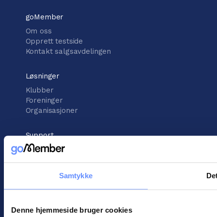
goMember
Om oss
Opprett testside
Kontakt salgsavdelingen
Løsninger
Klubber
Foreninger
Organisasjoner
Support
Kunnskapsbank
Støttesenter
Kontakt kundestøtte
Samtykke
Det
informasjon
Vilkår for handel
Denne hjemmeside bruger cookies