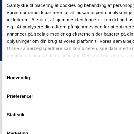
Informasjonskapsler
Samtykke til placering af cookies og behandling af personop
Personopplysningspolitikk
vores samarbejdspartnere for at indsamle personoplysninger o
inkluderer: At sikre, at hjemmesiden fungerer korrekt og husk
dig. At analysere din adfærd på hjemmesiden for at optimere
annoncer på sociale medier og eksterne sider baseret på di
oplysninger om din brug af vores platform til vores samarbej
! ©
2026
Gomember
Disse samarbejdspartnere kan kombinere disse data med andre 
gennem din brug af deres tjenester. Det skal bemærkes, at n
tredjelande, herunder USA. Under detaljer finder du yderli
beskrivelser af de indsamlede oplysninger og hvem der sætt
Samtykkevalg
cookie opbevares. Du bestemmer selv, hvilke formål vores
Nødvendig
oplysninger om dig via cookies. Du har også mulighed for at 
hjemmeside. Yderligere oplysninger om vores brug af cookie
Præferencer
behandling af personoplysninger i
vores persondatapolitik
.
Statistik
Marketing