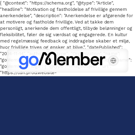
{ "@context": "https://schema.org", "@type": "Article",
"headline": "Motivation og fastholdelse af frivillige gennem
anerkendelse", "description": "Anerkendelse er afgørende for
at motivere og fastholde frivillige. Ved at takke dem
personligt, anerkende dem offentligt, tilbyde belønninger og
fleksibilitet, føler de sig værdsat og engagerede. En kultur
med regelmæssig feedback og inddragelse skaber et miljø,
hvor frivillige trives og ønsker at blive.", "datePublished":
"2024-11-14", "author": { "@type": "Organization", "name":
"goMember" }, "publisher": { "@type": "Organization", "name":
"goMember", "logo": { "@type": "ImageObject", "url":
"https://cdn.prod.website-
files.com/667143a041a6616776e26b78/66752e7d326be2c2096
goMember-POS-white.svg" } } }