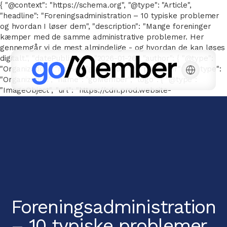
{ "@context": "https://schema.org", "@type": "Article",
"headline": "Foreningsadministration – 10 typiske problemer
og hvordan I løser dem", "description": "Mange foreninger
kæmper med de samme administrative problemer. Her
gennemgår vi de mest almindelige - og hvordan de kan løses
digitalt.", "datePublished": "2026-01-26", "author": { "@type":
"Organization", "name": "goMember" }, "publisher": { "@type":
"Organization", "name": "goMember", "logo": { "@type":
"ImageObject", "url": "https://cdn.prod.website-
files.com/667143a041a6616776e26b78/66752e7d326be2c2096
goMember-POS-white.svg" } } }
Foreningsadministration
– 10 typiske problemer