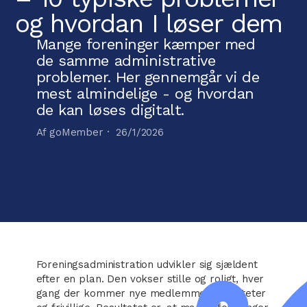
og hvordan I løser dem
Mange foreninger kæmper med
de samme administrative
problemer. Her gennemgår vi de
mest almindelige - og hvordan
de kan løses digitalt.
Af goMember ·
26/1/2026
Foreningsadministration udvikler sig sjældent
efter en plan. Den vokser stille og roligt, hver
gang der kommer nye medlemmer, aktiviteter