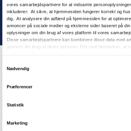
vores samarbejdspartnere for at indsamle personoplysninger o
inkluderer: At sikre, at hjemmesiden fungerer korrekt og husk
dig. At analysere din adfærd på hjemmesiden for at optimere
annoncer på sociale medier og eksterne sider baseret på di
! ©
2026
Gomember
oplysninger om din brug af vores platform til vores samarbej
Disse samarbejdspartnere kan kombinere disse data med andre 
gennem din brug af deres tjenester. Det skal bemærkes, at n
tredjelande, herunder USA. Under detaljer finder du yderli
beskrivelser af de indsamlede oplysninger og hvem der sætt
Samtykkevalg
cookie opbevares. Du bestemmer selv, hvilke formål vores
Nødvendig
oplysninger om dig via cookies. Du har også mulighed for at 
hjemmeside. Yderligere oplysninger om vores brug af cookie
Præferencer
behandling af personoplysninger i
vores persondatapolitik
.
Statistik
Marketing