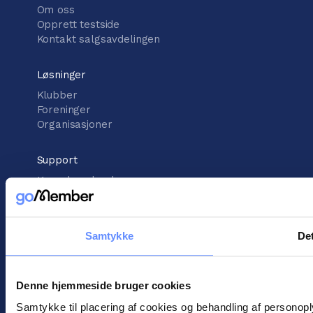
Om oss
Opprett testside
Kontakt salgsavdelingen
Løsninger
Klubber
Foreninger
Organisasjoner
Support
Kunnskapsbank
Støttesenter
Kontakt kundestøtte
Samtykke
Det
informasjon
Vilkår for handel
Informasjonskapsler
Denne hjemmeside bruger cookies
Personopplysningspolitikk
Samtykke til placering af cookies og behandling af personop