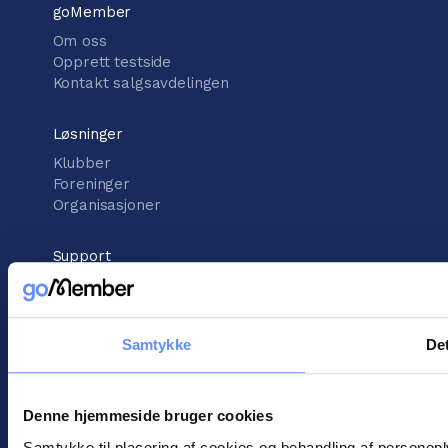
goMember
Om oss
Opprett testside
Kontakt salgsavdelingen
Løsninger
Klubber
Foreninger
Organisasjoner
Support
Kunnskapsbank
Støttesenter
Kontakt kundestøtte
Samtykke
Det
informasjon
Vilkår for handel
Denne hjemmeside bruger cookies
Informasjonskapsler
Samtykke til placering af cookies og behandling af personop