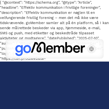
{ "@context": "https://schema.org", "@type": "Article",
"headline": "Effektiv kommunikation i frivillige foreninger",
"description": "Effektiv kommunikation er nøglen til en
velfungerende frivillig forening – men det må ikke være
tidskrævende. goMember samler alt på én platform, så I kan
sende målrettede beskeder via app, hjemmeside, e-mail,
SMS og push, med etiketter og beskedtråde tilpasset
aktiviteter og modtagere.", "datePublished": "2025-07-10",
"author": { "@type": "Organization", "name": "goMember" },
"publisher": { "@type": "Organization", "name": "goMember",
"logo": { "@type": "ImageObject", "url":
"https://cdn.prod.website-
files.com/667143a041a6616776e26b78/66752e7d326be2c2096
goMember-POS-white.svg" } } }