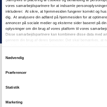
Personopplysningspolitikk
vores samarbejdspartnere for at indsamle personoplysninger o
inkluderer: At sikre, at hjemmesiden fungerer korrekt og husk
dig. At analysere din adfærd på hjemmesiden for at optimere
annoncer på sociale medier og eksterne sider baseret på di
oplysninger om din brug af vores platform til vores samarbej
! ©
2026
Gomember
Disse samarbejdspartnere kan kombinere disse data med andre 
gennem din brug af deres tjenester. Det skal bemærkes, at n
tredjelande, herunder USA. Under detaljer finder du yderli
beskrivelser af de indsamlede oplysninger og hvem der sætt
Samtykkevalg
cookie opbevares. Du bestemmer selv, hvilke formål vores
Nødvendig
oplysninger om dig via cookies. Du har også mulighed for at 
hjemmeside. Yderligere oplysninger om vores brug af cookie
Præferencer
behandling af personoplysninger i
vores persondatapolitik
.
Statistik
Marketing