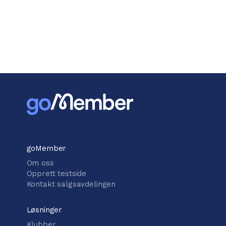
goMember
Om oss
Opprett testside
Kontakt salgsavdelingen
Løsninger
Klubber