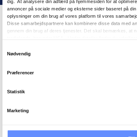
dig. At analysere din adfærd på hjemmesiden for at optimere
annoncer på sociale medier og eksterne sider baseret på di
oplysninger om din brug af vores platform til vores samarbej
Disse samarbejdspartnere kan kombinere disse data med andre 
gennem din brug af deres tjenester. Det skal bemærkes, at n
tredjelande, herunder USA. Under detaljer finder du yderli
beskrivelser af de indsamlede oplysninger og hvem der sætt
Samtykkevalg
cookie opbevares. Du bestemmer selv, hvilke formål vores
Nødvendig
oplysninger om dig via cookies. Du har også mulighed for at 
hjemmeside. Yderligere oplysninger om vores brug af cookie
Præferencer
behandling af personoplysninger i
vores persondatapolitik
.
Statistik
Marketing