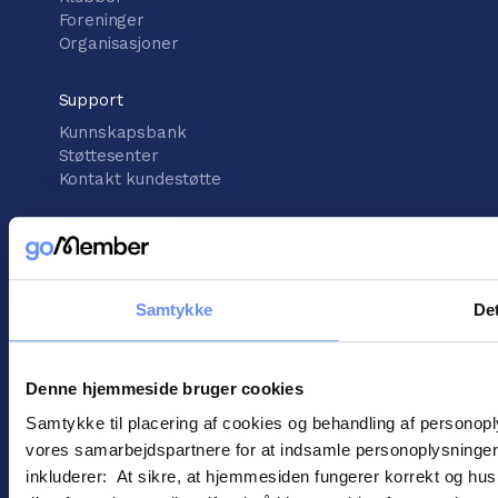
Foreninger
Organisasjoner
Support
Kunnskapsbank
Støttesenter
Kontakt kundestøtte
informasjon
Vilkår for handel
Informasjonskapsler
Samtykke
Det
Personopplysningspolitikk
Denne hjemmeside bruger cookies
Samtykke til placering af cookies og behandling af personop
vores samarbejdspartnere for at indsamle personoplysninger o
! ©
2026
Gomember
inkluderer: At sikre, at hjemmesiden fungerer korrekt og husk