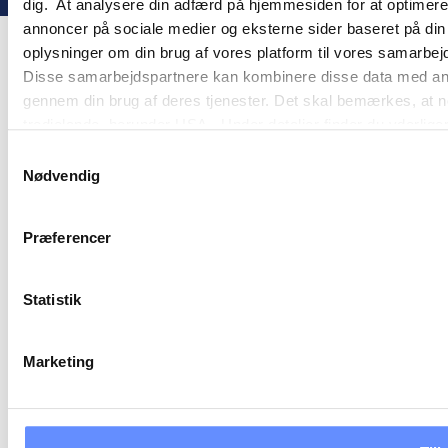
dig. At analysere din adfærd på hjemmesiden for at optimere
annoncer på sociale medier og eksterne sider baseret på di
oplysninger om din brug af vores platform til vores samarbej
Disse samarbejdspartnere kan kombinere disse data med andre 
gennem din brug af deres tjenester. Det skal bemærkes, at n
tredjelande, herunder USA. Under detaljer finder du yderli
beskrivelser af de indsamlede oplysninger og hvem der sætt
Samtykkevalg
cookie opbevares. Du bestemmer selv, hvilke formål vores
Nødvendig
oplysninger om dig via cookies. Du har også mulighed for at 
hjemmeside. Yderligere oplysninger om vores brug af cookie
Præferencer
behandling af personoplysninger i
vores persondatapolitik
.
Statistik
Marketing