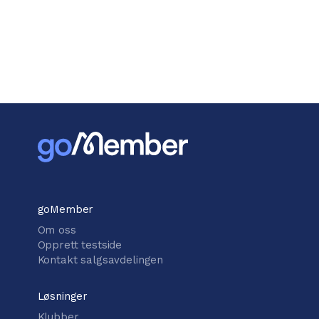
goMember
Om oss
Opprett testside
Kontakt salgsavdelingen
Løsninger
Klubber