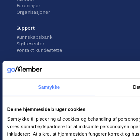
Foreninger
Organisasjoner
Support
Kunnskapsbank
Støttesenter
Kontakt kundestøtte
informasjon
Vilkår for handel
Informasjonskapsler
Samtykke
Det
Personopplysningspolitikk
Denne hjemmeside bruger cookies
Samtykke til placering af cookies og behandling af personop
vores samarbejdspartnere for at indsamle personoplysninger o
! ©
2026
Gomember
inkluderer: At sikre, at hjemmesiden fungerer korrekt og husk