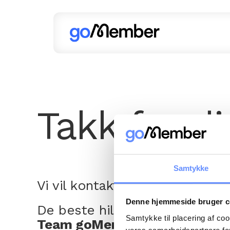
Takk for d
Samtykke
Vi vil kontakte deg så snart s
Denne hjemmeside bruger c
De beste hilsenene
Samtykke til placering af co
Team goMember.