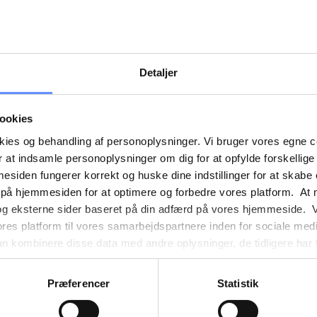
Detaljer
r å forbedre organisasjonen din, medlemstilfredsheten og g
ookies
nyhetsbrev og få tilgang til eksklusive guider og tips fo
okies og behandling af personoplysninger. Vi bruger vores egne 
 at indsamle personoplysninger om dig for at opfylde forskellige
mesiden fungerer korrekt og huske dine indstillinger for at skabe
ær hvordan du utarbeider vedtekter og håndterer finansi
 på hjemmesiden for at optimere og forbedre vores platform. At 
ordan du best kan kommunisere med medlemmene og by
og eksterne sider baseret på din adfærd på vores hjemmeside. V
ores platform til vores samarbejdspartnere inden for sociale med
og andre elektroniske verktøy kan lette administrasjo
 kombinere disse data med andre oplysninger, de tidligere har få
rskjellige fristene, for eksempel rapportering til CFR.
nester. Det skal bemærkes, at nogle af vores samarbejdspartner
ere arrangementer som beholder medlemmer og skaper fe
nder detaljer finder du yderligere information om formålene me
Præferencer
Statistik
e oplysninger og hvem der sætter hver enkelt cookie. Derudover
å høre om nye initiativer og tilbud fra GoMember.
mer selv, hvilke formål vores hjemmeside må anvende cookies