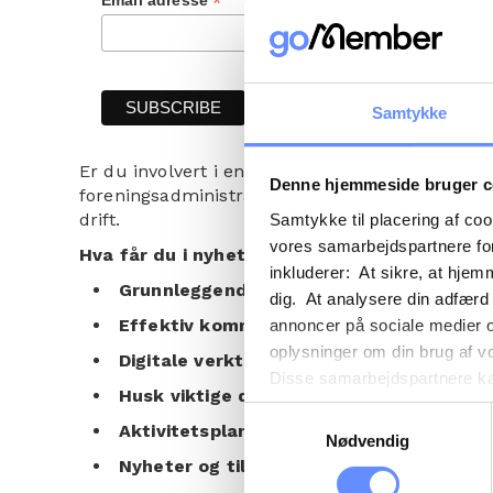
*
Email adresse
Samtykke
Er du involvert i en frivillig forening og ønske
Denne hjemmeside bruger c
foreningsadministrasjon? Registrer deg for vårt 
drift.
Samtykke til placering af co
vores samarbejdspartnere for
Hva får du i nyhetsbrevet vårt?
inkluderer: At sikre, at hjem
Grunnleggende opplæringsprogrammer:
L
dig. At analysere din adfærd
Effektiv kommunikasjon:
Få innsikt i hv
annoncer på sociale medier 
oplysninger om din brug af v
Digitale verktøy:
Oppdag hvordan GoMember 
Disse samarbejdspartnere kan
Husk viktige datoer:
Bli påminnet om de fo
gennem din brug af deres tje
Samtykkevalg
Aktivitetsplanlegging:
Tips for å organis
tredjelande, herunder USA. U
Nødvendig
beskrivelser af de indsamled
Nyheter og tilbud:
Vær blant de første til 
cookie opbevares. Du bestem