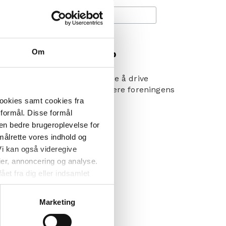
Om
enerelt bare gjøre det enklere å drive
r å hjelpe deg med å optimalisere foreningens
cookies samt cookies fra
 formål. Disse formål
 en bedre brugeroplevelse for
ell rapportering.
målrette vores indhold og
gge engasjement.
i kan også videregive
ier, annoncering og analyse.
nsbyrden din.
et fra dig eller indsamlet
e kan være placeret i usikre
llesskap.
d cookies, overordnede
Marketing
 kan du se, hvor længe hver
 til og dermed behandle