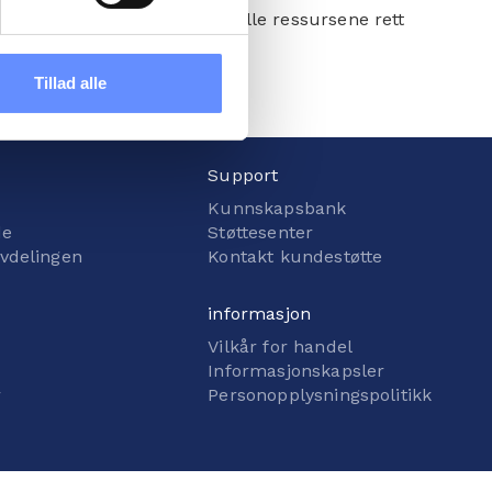
ændre det på vores
er deg nå og få disse verdifulle ressursene rett
tik
, og du kan læse om vores
Tillad alle
Support
Kunnskapsbank
de
Støttesenter
avdelingen
Kontakt kundestøtte
informasjon
Vilkår for handel
Informasjonskapsler
r
Personopplysningspolitikk