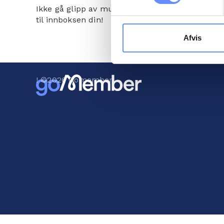
oplysninger om dig via cooki
Ikke gå glipp av muligheten til å forbedre drift
til innboksen din!
hjemmeside. Yderligere oply
behandling af personoplysnin
Afvis
! ©
2026
Gomember