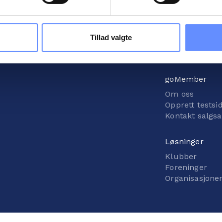
es. Du har også mulighed for at tilbagekalde dit samtykke eller 
en av foreningen din med praktiske råd og verktøy. Registr
sninger om vores brug af cookies kan findes i
vores cookiepoli
ger i
vores persondatapolitik
.
Tillad valgte
goMember
Om oss
Opprett testsi
Kontakt salgs
Løsninger
Klubber
Foreninger
Organisasjone