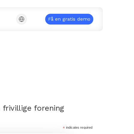
Få en gratis demo
frivillige forening
*
indicates required