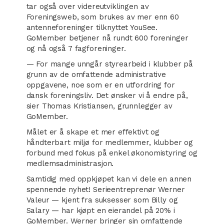
tar også over videreutviklingen av
Foreningsweb, som brukes av mer enn 60
antenneforeninger tilknyttet YouSee.
GoMember betjener nå rundt 600 foreninger
og nå også 7 fagforeninger.
— For mange unngår styrearbeid i klubber på
grunn av de omfattende administrative
oppgavene, noe som er en utfordring for
dansk foreningsliv. Det ønsker vi å endre på,
sier Thomas Kristiansen, grunnlegger av
GoMember.
Målet er å skape et mer effektivt og
håndterbart miljø for medlemmer, klubber og
forbund med fokus på enkel økonomistyring og
medlemsadministrasjon.
Samtidig med oppkjøpet kan vi dele en annen
spennende nyhet! Serieentreprenør Werner
Valeur — kjent fra suksesser som Billy og
Salary — har kjøpt en eierandel på 20% i
GoMember. Werner bringer sin omfattende