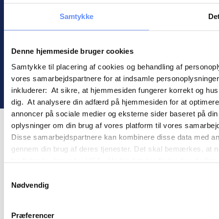
Informasjonskapsler
Samtykke
Det
Personopplysningspolitikk
Denne hjemmeside bruger cookies
Samtykke til placering af cookies og behandling af personop
vores samarbejdspartnere for at indsamle personoplysninger o
! ©
2026
Gomember
inkluderer: At sikre, at hjemmesiden fungerer korrekt og husk
dig. At analysere din adfærd på hjemmesiden for at optimere
annoncer på sociale medier og eksterne sider baseret på di
oplysninger om din brug af vores platform til vores samarbej
Disse samarbejdspartnere kan kombinere disse data med andre 
gennem din brug af deres tjenester. Det skal bemærkes, at n
tredjelande, herunder USA. Under detaljer finder du yderli
beskrivelser af de indsamlede oplysninger og hvem der sætt
Samtykkevalg
cookie opbevares. Du bestemmer selv, hvilke formål vores
Nødvendig
oplysninger om dig via cookies. Du har også mulighed for at 
hjemmeside. Yderligere oplysninger om vores brug af cookie
Præferencer