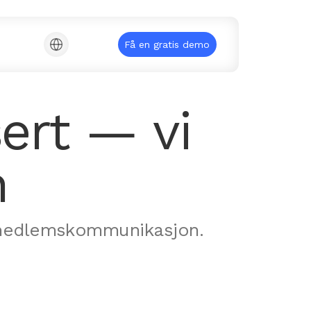
Få en gratis demo
ert — vi
n
g medlemskommunikasjon.