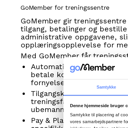
GoMember for treningssentre
GoMember gir treningssentre
tilgang, betalinger og bestil
administrative oppgavene, sl
opplæringsopplevelse for m
Med GoMember får treningsstu
Automatisk medlemskap og
betale kontingentene sine
fornyelser og betalinger.
Samtykke
Tilgangskontroll til trenin
treningsfasilitetene via k
Denne hjemmeside bruger c
ubemannede åpningstider.
Samtykke til placering af co
Pay & Play-tilgang for gje
vores samarbejdspartnere for