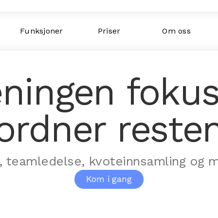
Funksjoner
Priser
Om oss
eningen fokus
ordner reste
oll, teamledelse, kvoteinnsamling o
Kom i gang