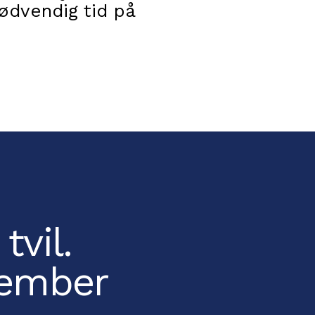
ødvendig tid på
tvil.
Member