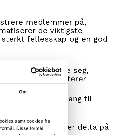
nistrere medlemmer på,
matiserer de viktigste
 sterkt fellesskap og en god
enkelt registrere seg,
ens systemet håndterer
Om
medlemmer har tilgang til
nnen betjente og
cookies samt cookies fra
en dagsbillett eller delta på
 formål. Disse formål