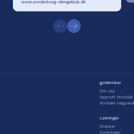
www.sonderborg-vikingeklub.dk
goMember
Om oss
Opprett testside
Kontakt salgsavd
Løsninger
Klubber
Foreninger