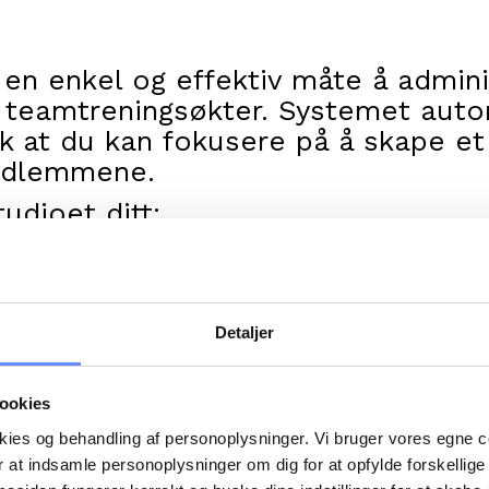
 en enkel og effektiv måte å admi
le teamtreningsøkter. Systemet auto
ik at du kan fokusere på å skape et
edlemmene.
dioet ditt:
 kvotestyring: Nye medlemmer kan 
 online og få automatisk tilgang m
Detaljer
gsstudioet: Sørg for at bare aktive 
ode, nøkkelbrikke eller app - både i
ookies
okies og behandling af personoplysninger. Vi bruger vores egne 
ster: Ikke-medlemmer kan betale for 
 at indsamle personoplysninger om dig for at opfylde forskellige