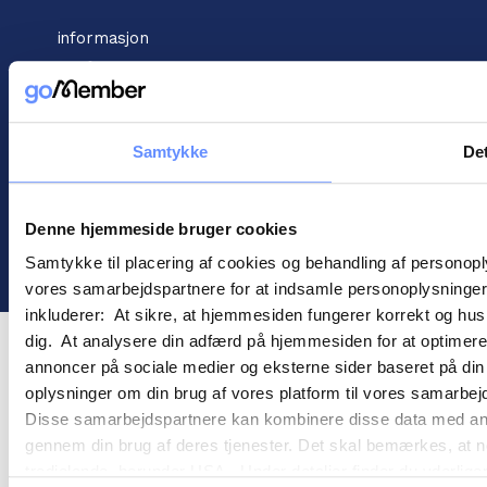
informasjon
Vilkår for handel
Informasjonskapsler
Personopplysningspolitikk
Samtykke
Det
Denne hjemmeside bruger cookies
! ©
2026
Gomember
Samtykke til placering af cookies og behandling af personop
vores samarbejdspartnere for at indsamle personoplysninger o
inkluderer: At sikre, at hjemmesiden fungerer korrekt og husk
dig. At analysere din adfærd på hjemmesiden for at optimere
annoncer på sociale medier og eksterne sider baseret på di
oplysninger om din brug af vores platform til vores samarbej
Disse samarbejdspartnere kan kombinere disse data med andre 
gennem din brug af deres tjenester. Det skal bemærkes, at n
tredjelande, herunder USA. Under detaljer finder du yderli