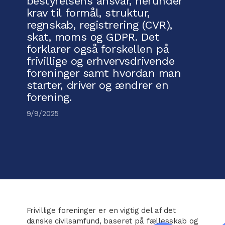
bestyrelsens ansvar, herunder
krav til formål, struktur,
regnskab, registrering (CVR),
skat, moms og GDPR. Det
forklarer også forskellen på
frivillige og erhvervsdrivende
foreninger samt hvordan man
starter, driver og ændrer en
forening.
9/9/2025
Frivillige foreninger er en vigtig del af det
danske civilsamfund, baseret på fællesskab og