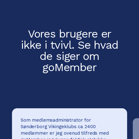
Vores brugere er
ikke i tvivl.
Se hvad
de siger om
goMember
Som medlemsadministrator for
Sønderborg Vikingeklubs ca 2400
medlemmer er jeg ovenud tilfreds med