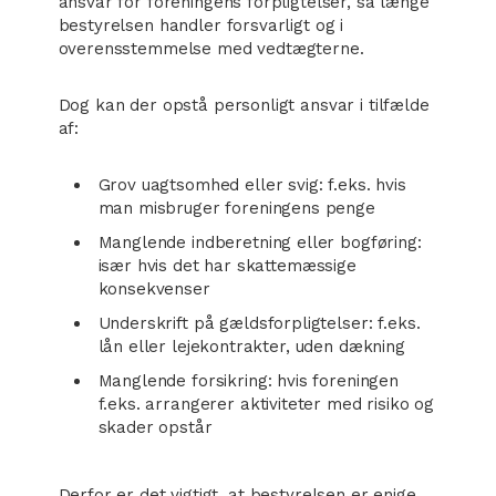
ansvar for foreningens forpligtelser, så længe
bestyrelsen handler forsvarligt og i
overensstemmelse med vedtægterne.
Dog kan der opstå personligt ansvar i tilfælde
af:
Grov uagtsomhed eller svig: f.eks. hvis
man misbruger foreningens penge
Manglende indberetning eller bogføring:
især hvis det har skattemæssige
konsekvenser
Underskrift på gældsforpligtelser: f.eks.
lån eller lejekontrakter, uden dækning
Manglende forsikring: hvis foreningen
f.eks. arrangerer aktiviteter med risiko og
skader opstår
Derfor er det vigtigt, at bestyrelsen er enige