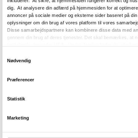
inkluderer: At sikre, at hjemmesiden fungerer korrekt og husk
dig. At analysere din adfærd på hjemmesiden for at optimere
annoncer på sociale medier og eksterne sider baseret på di
oplysninger om din brug af vores platform til vores samarbej
Disse samarbejdspartnere kan kombinere disse data med andre 
gennem din brug af deres tjenester. Det skal bemærkes, at n
tredjelande, herunder USA. Under detaljer finder du yderli
beskrivelser af de indsamlede oplysninger og hvem der sætt
Samtykkevalg
cookie opbevares. Du bestemmer selv, hvilke formål vores
Nødvendig
oplysninger om dig via cookies. Du har også mulighed for at 
hjemmeside. Yderligere oplysninger om vores brug af cookie
Præferencer
behandling af personoplysninger i
vores persondatapolitik
.
Statistik
Marketing