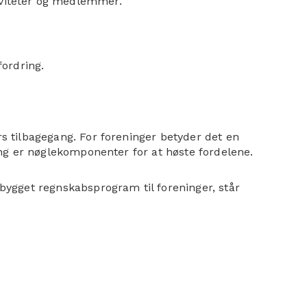
iviteter og medlemmer.
fordring.
rs tilbagegang. For foreninger betyder det en
ring er nøglekomponenter for at høste fordelene.
dbygget regnskabsprogram til foreninger, står