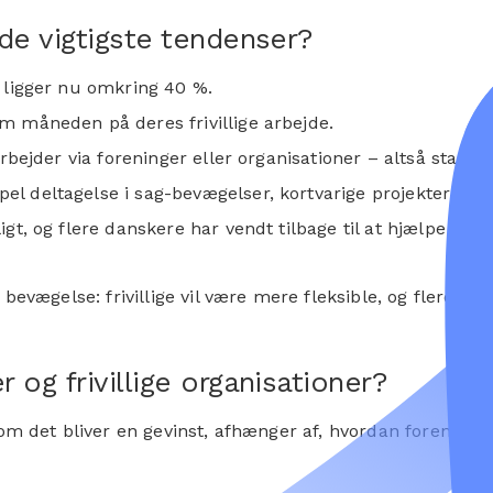
 de vigtigste tendenser?
, ligger nu omkring 40 %.
om måneden på deres frivillige arbejde.
e arbejder via foreninger eller organisationer – altså stad
l deltagelse i sag-bevægelser, kortvarige projekter osv.) 
lligt, og flere danskere har vendt tilbage til at hjælpe 
 bevægelse: frivillige vil være mere fleksible, og flere 
 og frivillige organisationer?
m det bliver en gevinst, afhænger af, hvordan foreninger 