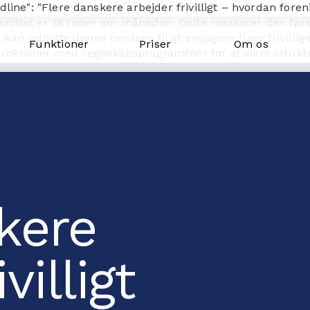
adline": "Flere danskere arbejder frivilligt – hvordan foren
snittet er 18 timer om måneden. Dette markerer den første 
n udnytte denne tendens til at engagere flere frivillige
Funktioner
Priser
Om os
ktioner med regnskabsprogrammer for at sikre struktur o
 "publisher": { "@type": "Organization", "name": "goMember"
76e26b78/66752e7d326be2c209683ac4_logo-goMember-POS-w
kere
villigt