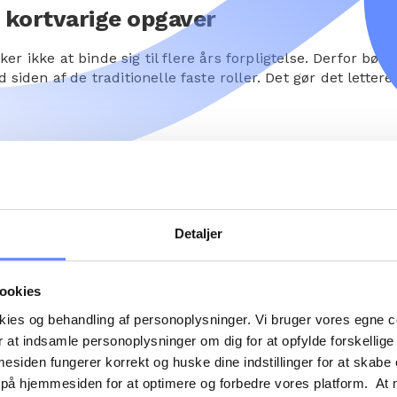
og kortvarige opgaver
ker ikke at binde sig til flere års forpligtelse. Derfor bør 
siden af de traditionelle faste roller. Det gør det letter
ningsadministration
 det, at foreningen har solide administrative værktøjer:
Detaljer
 frivillige roller, frivilliges kompetencer og tilgængeli
ølge tilmeldinger, arbejdsopgaver og feedback.
ookies
okies og behandling af personoplysninger. Vi bruger vores egne 
 at indsamle personoplysninger om dig for at opfylde forskellige
n kaos, dobbeltarbejde og frustration blandt frivillige.
mesiden fungerer korrekt og huske dine indstillinger for at skabe
 på hjemmesiden for at optimere og forbedre vores platform. At 