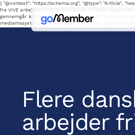
{ "@context": "https://schema.org", "@type": "Article", "he
fra VIVE arbejder 40 % af danskerne frivilligt, og gennem
gennemgår konsekvenserne for foreninger: hvordan man ka
medlemssystemer, foreningsadministration og kassererfun
"author": { "@type": "Organization", "name": "goMember" },
"https://cdn.prod.website-files.com/667143a041a66167
Flere dans
arbejder fri