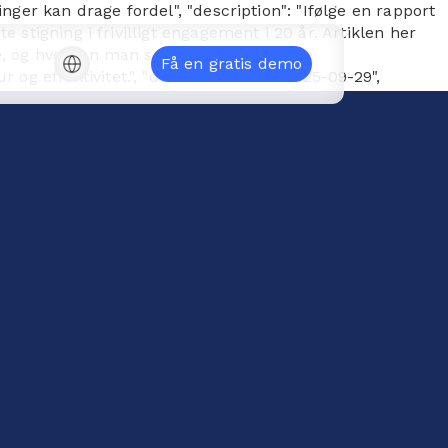
inger kan drage fordel", "description": "Ifølge en rapport
stigning i frivilligt engagement i 20 år. Artiklen her
, og hvordan man samtidig skal tilpasse
Få en gratis demo
g effektivitet.", "datePublished": "2025-09-29",
, "logo": { "@type": "ImageObject", "url":
hite.svg" } } }