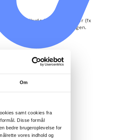
foreningen tilbyde kortvarige roller (fx
e for flere at springe med på bølgen.
Om
ghed.
cookies samt cookies fra
 formål. Disse formål
 en bedre brugeroplevelse for
målrette vores indhold og