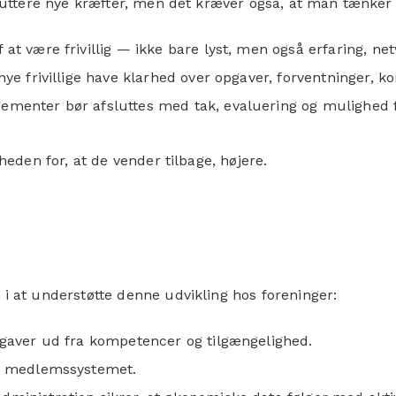
kruttere nye kræfter, men det kræver også, at man tænker 
at være frivillig — ikke bare lyst, men også erfaring, n
ye frivillige have klarhed over opgaver, forventninger, ko
enter bør afsluttes med tak, evaluering og mulighed for
gheden for, at de vender tilbage, højere.
 i at understøtte denne udvikling hos foreninger:
pgaver ud fra kompetencer og tilgængelighed.
 i medlemssystemet.