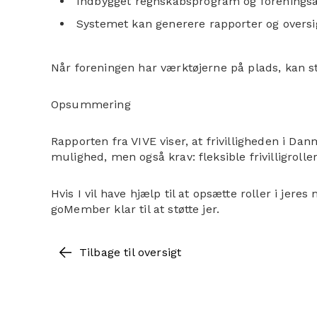
Indbygget regnskabsprogram og foreningsad
Systemet kan generere rapporter og oversigt
Når foreningen har værktøjerne på plads, kan sti
Opsummering
Rapporten fra VIVE viser, at frivilligheden i D
mulighed, men også krav: fleksible frivilligroll
Hvis I vil have hjælp til at opsætte roller i j
goMember klar til at støtte jer.
Tilbage til oversigt