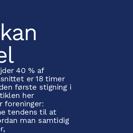
 kan
el
ejder 40 % af
snittet er 18 timer
n første stigning i
tiklen her
 foreninger:
 tendens til at
hvordan man samtidig
r,