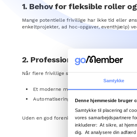
1. Behov for fleksible roller 
Mange potentielle frivillige har ikke tid eller øns
enkeltprojekter, ad hoc-opgaver, eventhjælp) ved 
2. Professionalisering af fore
Når flere frivillige skal integreres, forudsætter
Samtykke
Et moderne medlemssystem, der kan håndtere
Automatisering og notifikationer, der kan f
Denne hjemmeside bruger c
Samtykke til placering af co
vores samarbejdspartnere for
Uden en god foreningsadministration risikerer ma
inkluderer: At sikre, at hjem
dig. At analysere din adfærd