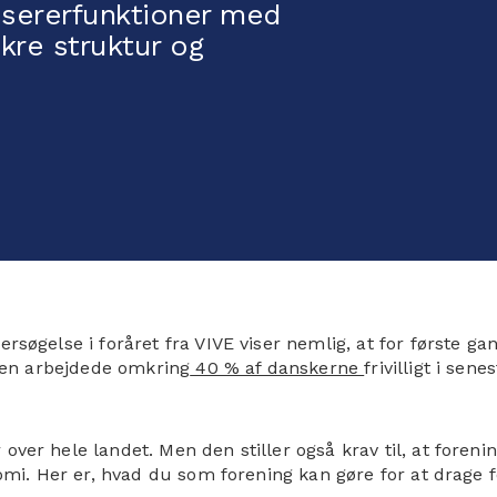
ssererfunktioner med
kre struktur og
søgelse i foråret fra VIVE viser nemlig, at for første gang
rten arbejdede omkring
40 % af danskerne
frivilligt i sen
ver hele landet. Men den stiller også krav til, at foreni
nomi. Her er, hvad du som forening kan gøre for at drage f