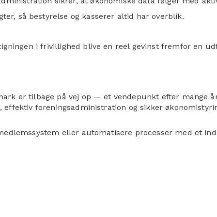
ministration sikrer, at økonomiske data følger med akt
er, så bestyrelse og kasserer altid har overblik.
gningen i frivillighed blive en reel gevinst fremfor en ud
anmark er tilbage på vej op — et vendepunkt efter mange å
er, effektiv foreningsadministration og sikker økonomisty
eres medlemssystem eller automatisere processer med et in