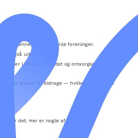
ig meget gennem traditionelle foreninger.
ser også ud til at stige.
med opgaver i lokalsamfundet og omsorgsopgaver.
mennesker ønsker at bidrage — hvilket åbner døre
griber det. Her er nogle af de vigtigste