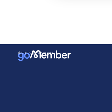
©
2026
goMember