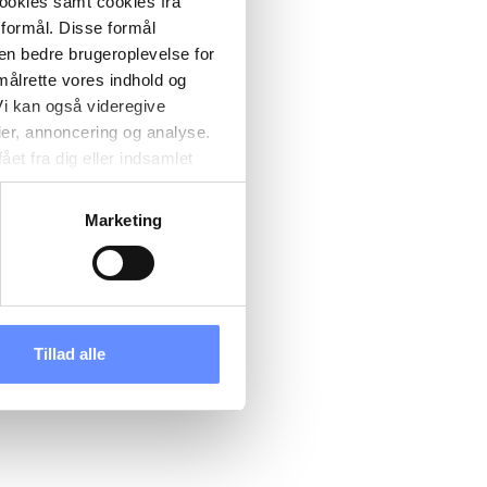
cookies samt cookies fra
 formål. Disse formål
 en bedre brugeroplevelse for
målrette vores indhold og
i kan også videregive
ier, annoncering og analyse.
et fra dig eller indsamlet
e kan være placeret i usikre
d cookies, overordnede
Marketing
 kan du se, hvor længe hver
 til og dermed behandle
ændre det på vores
tik
, og du kan læse om vores
Tillad alle