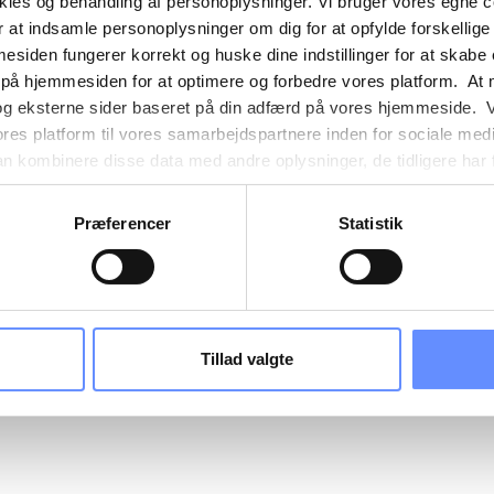
okies og behandling af personoplysninger. Vi bruger vores egne 
 at indsamle personoplysninger om dig for at opfylde forskellige
mesiden fungerer korrekt og huske dine indstillinger for at skabe
 på hjemmesiden for at optimere og forbedre vores platform. At 
og eksterne sider baseret på din adfærd på vores hjemmeside. V
ores platform til vores samarbejdspartnere inden for sociale med
 kombinere disse data med andre oplysninger, de tidligere har få
nester. Det skal bemærkes, at nogle af vores samarbejdspartner
nder detaljer finder du yderligere information om formålene me
Præferencer
Statistik
e oplysninger og hvem der sætter hver enkelt cookie. Derudover
mer selv, hvilke formål vores hjemmeside må anvende cookies
es. Du har også mulighed for at tilbagekalde dit samtykke eller 
sninger om vores brug af cookies kan findes i
vores cookiepoli
ger i
vores persondatapolitik
.
Tillad valgte