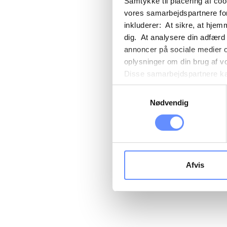
Samtykke til placering af co
vores samarbejdspartnere for
inkluderer: At sikre, at hjem
dig. At analysere din adfærd
annoncer på sociale medier 
oplysninger om din brug af v
Disse samarbejdspartnere kan
gennem din brug af deres tje
Samtykkevalg
tredjelande, herunder USA. U
Nødvendig
beskrivelser af de indsamled
cookie opbevares. Du bestem
oplysninger om dig via cooki
hjemmeside. Yderligere oply
behandling af personoplysnin
Afvis