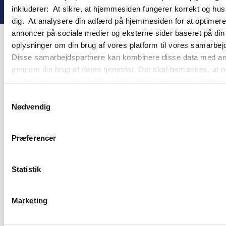
inkluderer: At sikre, at hjemmesiden fungerer korrekt og husk
dig. At analysere din adfærd på hjemmesiden for at optimere
annoncer på sociale medier og eksterne sider baseret på di
oplysninger om din brug af vores platform til vores samarbej
Disse samarbejdspartnere kan kombinere disse data med andre 
gennem din brug af deres tjenester. Det skal bemærkes, at n
tredjelande, herunder USA. Under detaljer finder du yderli
beskrivelser af de indsamlede oplysninger og hvem der sætt
Samtykkevalg
cookie opbevares. Du bestemmer selv, hvilke formål vores
Nødvendig
oplysninger om dig via cookies. Du har også mulighed for at 
hjemmeside. Yderligere oplysninger om vores brug af cookie
Præferencer
behandling af personoplysninger i
vores persondatapolitik
.
Statistik
Marketing