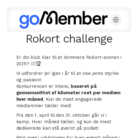
Rokort challenge
Er din klub klar til at dominere Rokort-scenen i
2025? 🚣‍♀️🏆
Vi udfordrer jer igen i år til at vise jeres styrke
og passion!
Konkurrencen er intens,
baseret på
gennemsnittet af kilometer roet per medlem
hver måned
. Kun de mest engagerede
medlemmer tæller med!
Fra den 1. april til den 31. oktober går vi i
kamp. Hver måned tæller, og kun de mest
dedikerede kan stå øverst på podiet!
Følg med i udviklingen for hver enkelt måned i