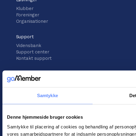
Klubber
Foreninger
Organisationer
Support
Vidensbank
Support center
Kontakt support
Information
Handelsbetingelser
Cookies
Persondatapolitik
Samtykke
Det
Denne hjemmeside bruger cookies
Samtykke til placering af cookies og behandling af personop
vores samarbejdspartnere for at indsamle personoplysninger o
©
2026
goMember