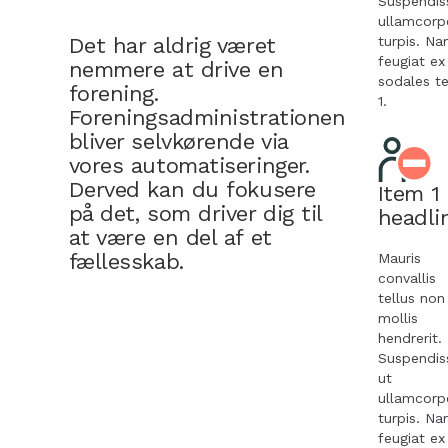
ressourcehåndtering
Suspendis
eller organisation.
ullamcorp
Det har aldrig været
turpis. N
SEO optimeret for god Google-
feugiat ex
nemmere at drive en
placering.
sodales t
forening.
Mulighed for deling af information,
1.
Foreningsadministrationen
udsendelse af nyheder mm.
bliver selvkørende via
Fildeling, så i let kan dele referater,
vores automatiseringer.
vedtægter og lignende.
Derved kan du fokusere
Item 1
Billedgallerier, opslagstavler og
på det, som driver dig til
headli
aktiviteter mm.
at være en del af et
Fuld integreret til jeres alle data.
fællesskab.
Mauris
convallis
Læs mere om fordele med integreret
tellus non
hjemmeside
mollis
hendrerit.
Suspendis
ut
ullamcorp
turpis. N
feugiat ex