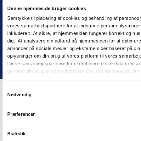
Information
Denne hjemmeside bruger cookies
Handelsbetingelser
Cookies
Samtykke til placering af cookies og behandling af personop
Persondatapolitik
vores samarbejdspartnere for at indsamle personoplysninger o
inkluderer: At sikre, at hjemmesiden fungerer korrekt og husk
dig. At analysere din adfærd på hjemmesiden for at optimere
annoncer på sociale medier og eksterne sider baseret på di
oplysninger om din brug af vores platform til vores samarbej
©
2026
goMember
Disse samarbejdspartnere kan kombinere disse data med andre 
gennem din brug af deres tjenester. Det skal bemærkes, at n
tredjelande, herunder USA. Under detaljer finder du yderli
beskrivelser af de indsamlede oplysninger og hvem der sætt
Samtykkevalg
cookie opbevares. Du bestemmer selv, hvilke formål vores
Nødvendig
oplysninger om dig via cookies. Du har også mulighed for at 
hjemmeside. Yderligere oplysninger om vores brug af cookie
Præferencer
behandling af personoplysninger i
vores persondatapolitik
.
Statistik