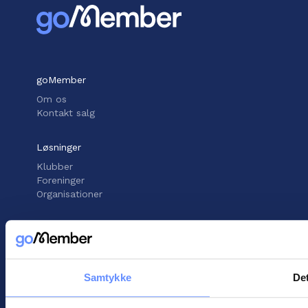
goMember
Om os
Kontakt salg
Løsninger
Klubber
Foreninger
Organisationer
Support
Vidensbank
Support center
Kontakt support
Samtykke
Det