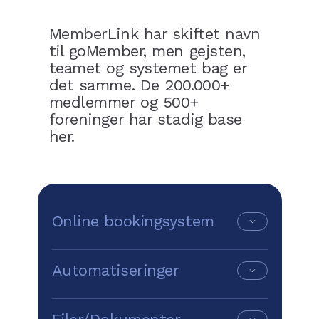
MemberLink har skiftet navn
til goMember, men gejsten,
teamet og systemet bag er
det samme. De 200.000+
medlemmer og 500+
foreninger har stadig base
her.
Online bookingsystem
Gør det overskueligt og nemt for
Automatiseringer
medlemmer at reservere alt fra
baner og lokaler til både eller
udstyr.
Opsæt smarte funktioner, så systemet