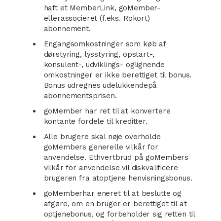
haft et MemberLink, goMember-
ellerassocieret (f.eks. Rokort)
abonnement.
Engangsomkostninger som køb af
dørstyring, lysstyring, opstart-,
konsulent-, udviklings- oglignende
omkostninger er ikke berettiget til bonus.
Bonus udregnes udelukkendepå
abonnementsprisen.
goMember har ret til at konvertere
kontante fordele til kreditter.
Alle brugere skal nøje overholde
goMembers generelle vilkår for
anvendelse. Ethvertbrud på goMembers
vilkår for anvendelse vil diskvalificere
brugeren fra atoptjene henvisningsbonus.
goMemberhar eneret til at beslutte og
afgøre, om en bruger er berettiget til at
optjenebonus, og forbeholder sig retten til