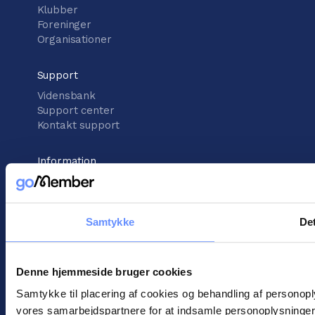
Klubber
Foreninger
Organisationer
Support
Vidensbank
Support center
Kontakt support
Information
Handelsbetingelser
Cookies
Persondatapolitik
Samtykke
Det
Denne hjemmeside bruger cookies
Samtykke til placering af cookies og behandling af personop
©
2026
goMember
vores samarbejdspartnere for at indsamle personoplysninger o