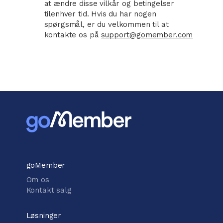
at ændre disse vilkår og betingelser
tilenhver tid. Hvis du har nogen
spørgsmål, er du velkommen til at
kontakte os på
support@gomember.com
goMember
Om os
Kontakt salg
Løsninger