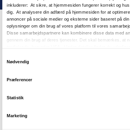
inkluderer: At sikre, at hjemmesiden fungerer korrekt og husk
dig. At analysere din adfærd på hjemmesiden for at optimere
annoncer på sociale medier og eksterne sider baseret på di
oplysninger om din brug af vores platform til vores samarbej
Disse samarbejdspartnere kan kombinere disse data med andre 
gennem din brug af deres tjenester. Det skal bemærkes, at n
tredjelande, herunder USA. Under detaljer finder du yderli
beskrivelser af de indsamlede oplysninger og hvem der sætt
Samtykkevalg
cookie opbevares. Du bestemmer selv, hvilke formål vores
Nødvendig
oplysninger om dig via cookies. Du har også mulighed for at 
hjemmeside. Yderligere oplysninger om vores brug af cookie
Præferencer
behandling af personoplysninger i
vores persondatapolitik
.
Statistik
Marketing