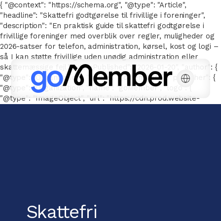
{ "@context": "https://schema.org", "@type": "Article",
"headline": "Skattefri godtgørelse til frivillige i foreninger",
"description": "En praktisk guide til skattefri godtgørelse i
frivillige foreninger med overblik over regler, muligheder og
2026-satser for telefon, administration, kørsel, kost og logi –
så I kan støtte frivillige uden unødig administration eller
skattemæssige fejl.", "datePublished": "2026-01-20", "author": {
"@type": "Organization", "name": "goMember" }, "publisher": {
"@type": "Organization", "name": "goMember", "logo": {
"@type": "ImageObject", "url": "https://cdn.prod.website-
files.com/667143a041a6616776e26b78/66752e7d326be2c2096
goMember-POS-white.svg" } } }
Skattefri