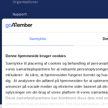
Organisationer
Support
Vidensbank
Support center
Kontakt support
Samtykke
Det
Information
Handelsbetingelser
Cookies
Denne hjemmeside bruger cookies
Persondatapolitik
Samtykke til placering af cookies og behandling af personop
vores samarbejdspartnere for at indsamle personoplysninger o
inkluderer: At sikre, at hjemmesiden fungerer korrekt og husk
dig. At analysere din adfærd på hjemmesiden for at optimere
annoncer på sociale medier og eksterne sider baseret på di
©
2026
goMember
oplysninger om din brug af vores platform til vores samarbej
Disse samarbejdspartnere kan kombinere disse data med andre 
gennem din brug af deres tjenester. Det skal bemærkes, at n