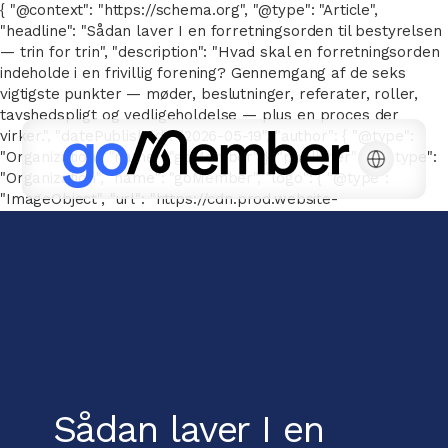
{ "@context": "https://schema.org", "@type": "Article",
"headline": "Sådan laver I en forretningsorden til bestyrelsen
— trin for trin", "description": "Hvad skal en forretningsorden
indeholde i en frivillig forening? Gennemgang af de seks
vigtigste punkter — møder, beslutninger, referater, roller,
tavshedspligt og vedligeholdelse — plus en proces der
virker.", "datePublished": "2026-05-19", "author": { "@type":
"Organization", "name": "goMember" }, "publisher": { "@type":
"Organization", "name": "goMember", "logo": { "@type":
"ImageObject", "url": "https://cdn.prod.website-
files.com/667143a041a6616776e26b78/66752e7d326be2c2096
goMember-POS-white.svg" } } }
Sådan laver I en