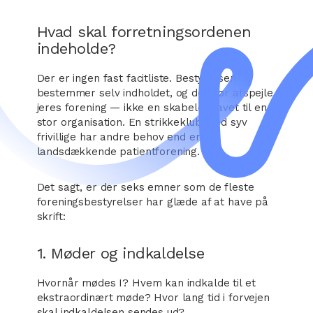
Hvad skal forretningsordenen
indeholde?
Der er ingen fast facitliste. Bestyrelsen
bestemmer selv indholdet, og det bør afspejle
jeres forening — ikke en skabelon lavet til en
stor organisation. En strikkeklub med syv
frivillige har andre behov end en
landsdækkende patientforening.
Det sagt, er der seks emner som de fleste
foreningsbestyrelser har glæde af at have på
skrift:
1. Møder og indkaldelse
Hvornår mødes I? Hvem kan indkalde til et
ekstraordinært møde? Hvor lang tid i forvejen
skal indkaldelsen sendes ud?