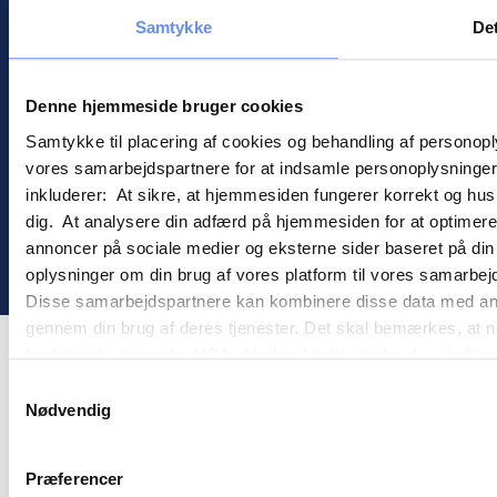
Samtykke
Det
Information
Handelsbetingelser
Cookies
Denne hjemmeside bruger cookies
Persondatapolitik
Samtykke til placering af cookies og behandling af personop
vores samarbejdspartnere for at indsamle personoplysninger o
inkluderer: At sikre, at hjemmesiden fungerer korrekt og husk
dig. At analysere din adfærd på hjemmesiden for at optimere
annoncer på sociale medier og eksterne sider baseret på di
©
2026
goMember
oplysninger om din brug af vores platform til vores samarbej
Disse samarbejdspartnere kan kombinere disse data med andre 
gennem din brug af deres tjenester. Det skal bemærkes, at n
tredjelande, herunder USA. Under detaljer finder du yderli
beskrivelser af de indsamlede oplysninger og hvem der sætt
Samtykkevalg
cookie opbevares. Du bestemmer selv, hvilke formål vores
Nødvendig
oplysninger om dig via cookies. Du har også mulighed for at 
hjemmeside. Yderligere oplysninger om vores brug af cookie
Præferencer
behandling af personoplysninger i
vores persondatapolitik
.