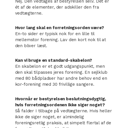
Nej. Den vedtages af bestyrelsen selv. Det er
ét af de elementer, der adskiller den fra
vedtægterne.
Hvor lang skal en forretningsorden være?
En-to sider er typisk nok for en lille til
mellemstor forening. Lav den kort nok til at
den bliver læst.
Kan vi bruge en standard-skabelon?
En skabelon er et godt udgangspunkt, men
den skal tilpasses jeres forening. En sejlklub
med 80 bådpladser har andre behov end en
kor-forening med 30 frivillige sangere.
Hvornår er bestyrelsen beslutningsdygtig,
hvis forretningsordenen ikke siger noget?
Så falder I tilbage på vedtægterne. Hvis heller
ikke de siger noget, er almindelig
foreningsretlig praksis, at simpelt flertal af de