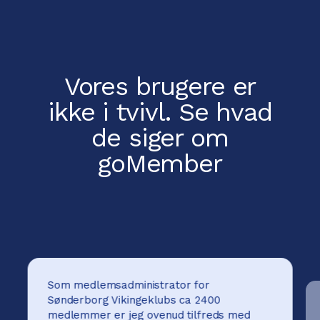
Vores brugere er
ikke i tvivl.
Se hvad
de siger om
goMember
Som medlemsadministrator for
Sønderborg Vikingeklubs ca 2400
medlemmer er jeg ovenud tilfreds med