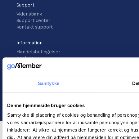
Support
Vidensbank
Support center
Kontakt support
Information
Handelsbetingelser
Cookies
Persondatapolitik
Samtykke
Det
©
2026
goMember
Denne hjemmeside bruger cookies
Samtykke til placering af cookies og behandling af personop
vores samarbejdspartnere for at indsamle personoplysninger o
inkluderer: At sikre, at hjemmesiden fungerer korrekt og husk
dig. At analysere din adfærd på hjemmesiden for at optimere