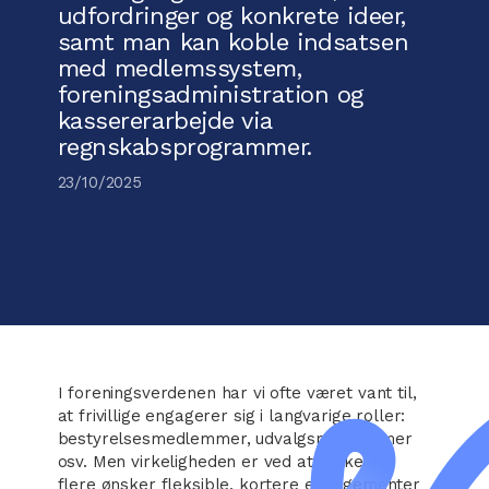
udfordringer og konkrete ideer,
samt man kan koble indsatsen
med medlemssystem,
foreningsadministration og
kassererarbejde via
regnskabsprogrammer.
23/10/2025
I foreningsverdenen har vi ofte været vant til,
at frivillige engagerer sig i langvarige roller:
bestyrelsesmedlemmer, udvalgsmedlemmer
osv. Men virkeligheden er ved at rykke sig:
flere ønsker fleksible, kortere engagementer