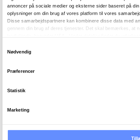
annoncer på sociale medier og eksterne sider baseret på di
oplysninger om din brug af vores platform til vores samarbej
Disse samarbejdspartnere kan kombinere disse data med andre 
gennem din brug af deres tjenester. Det skal bemærkes, at n
tredjelande, herunder USA. Under detaljer finder du yderli
beskrivelser af de indsamlede oplysninger og hvem der sætt
Samtykkevalg
cookie opbevares. Du bestemmer selv, hvilke formål vores
Nødvendig
oplysninger om dig via cookies. Du har også mulighed for at 
hjemmeside. Yderligere oplysninger om vores brug af cookie
Præferencer
behandling af personoplysninger i
vores persondatapolitik
.
Statistik
Marketing
Till