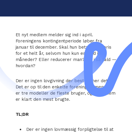
Et nyt medlem melder sig ind i april.
Foreningens kontingentperiode løber fra
januar til december. Skal hun betale fuld pris
for et helt år, selvom hun kun er med i ni
måneder? Eller reducerer man? Og i så fald —
hvordan?
Der er ingen lovgivning der bestemmer det.
Det er op til den enkelte forening — men der
er tre modeller de fleste bruger, og én af dem
er klart den mest brugte.
TL;DR
Der er ingen lovmæssig forpligtelse til at