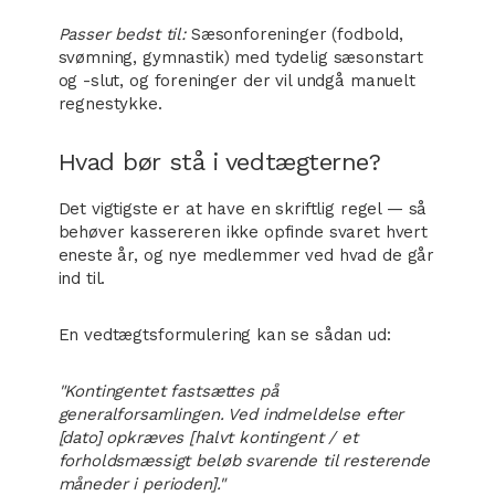
Passer bedst til:
Sæsonforeninger (fodbold,
svømning, gymnastik) med tydelig sæsonstart
og -slut, og foreninger der vil undgå manuelt
regnestykke.
Hvad bør stå i vedtægterne?
Det vigtigste er at have en skriftlig regel — så
behøver kassereren ikke opfinde svaret hvert
eneste år, og nye medlemmer ved hvad de går
ind til.
En vedtægtsformulering kan se sådan ud:
"Kontingentet fastsættes på
generalforsamlingen. Ved indmeldelse efter
[dato] opkræves [halvt kontingent / et
forholdsmæssigt beløb svarende til resterende
måneder i perioden]."