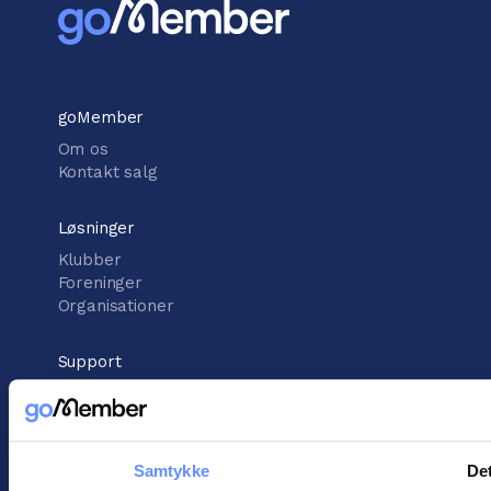
goMember
Om os
Kontakt salg
Løsninger
Klubber
Foreninger
Organisationer
Support
Vidensbank
Support center
Kontakt support
Samtykke
Det