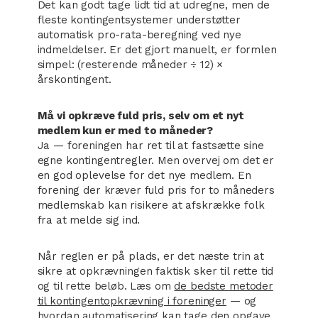
Det kan godt tage lidt tid at udregne, men de
fleste kontingentsystemer understøtter
automatisk pro-rata-beregning ved nye
indmeldelser. Er det gjort manuelt, er formlen
simpel: (resterende måneder ÷ 12) ×
årskontingent.
Må vi opkræve fuld pris, selv om et nyt
medlem kun er med to måneder?
Ja — foreningen har ret til at fastsætte sine
egne kontingentregler. Men overvej om det er
en god oplevelse for det nye medlem. En
forening der kræver fuld pris for to måneders
medlemskab kan risikere at afskrække folk
fra at melde sig ind.
Når reglen er på plads, er det næste trin at
sikre at opkrævningen faktisk sker til rette tid
og til rette beløb. Læs om
de bedste metoder
til kontingentopkrævning i foreninger
— og
hvordan automatisering kan tage den opgave