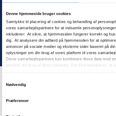
Information
Handelsbetingelser
Denne hjemmeside bruger cookies
Cookies
Persondatapolitik
Samtykke til placering af cookies og behandling af personop
vores samarbejdspartnere for at indsamle personoplysninger o
inkluderer: At sikre, at hjemmesiden fungerer korrekt og husk
dig. At analysere din adfærd på hjemmesiden for at optimere
annoncer på sociale medier og eksterne sider baseret på di
oplysninger om din brug af vores platform til vores samarbej
©
2026
goMember
Disse samarbejdspartnere kan kombinere disse data med andre 
gennem din brug af deres tjenester. Det skal bemærkes, at n
tredjelande, herunder USA. Under detaljer finder du yderli
beskrivelser af de indsamlede oplysninger og hvem der sætt
Samtykkevalg
cookie opbevares. Du bestemmer selv, hvilke formål vores
Nødvendig
oplysninger om dig via cookies. Du har også mulighed for at 
hjemmeside. Yderligere oplysninger om vores brug af cookie
Præferencer
behandling af personoplysninger i
vores persondatapolitik
.