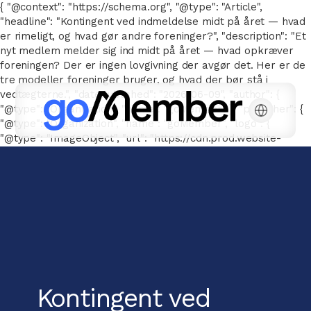
{ "@context": "https://schema.org", "@type": "Article",
"headline": "Kontingent ved indmeldelse midt på året — hvad
er rimeligt, og hvad gør andre foreninger?", "description": "Et
nyt medlem melder sig ind midt på året — hvad opkræver
foreningen? Der er ingen lovgivning der avgør det. Her er de
tre modeller foreninger bruger, og hvad der bør stå i
vedtægterne.", "datePublished": "2026-06-09", "author": {
"@type": "Organization", "name": "goMember" }, "publisher": {
"@type": "Organization", "name": "goMember", "logo": {
"@type": "ImageObject", "url": "https://cdn.prod.website-
files.com/667143a041a6616776e26b78/66752e7d326be2c2096
goMember-POS-white.svg" } } }
Kontingent ved