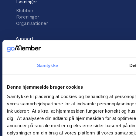
Løsninger
Klubber
Foreninger
Organisationer
Support
Vidensbank
Support center
Kontakt support
Samtykke
Det
Information
Handelsbetingelser
Denne hjemmeside bruger cookies
Cookies
Samtykke til placering af cookies og behandling af personop
Persondatapolitik
vores samarbejdspartnere for at indsamle personoplysninger o
inkluderer: At sikre, at hjemmesiden fungerer korrekt og husk
dig. At analysere din adfærd på hjemmesiden for at optimere
annoncer på sociale medier og eksterne sider baseret på di
oplysninger om din brug af vores platform til vores samarbej