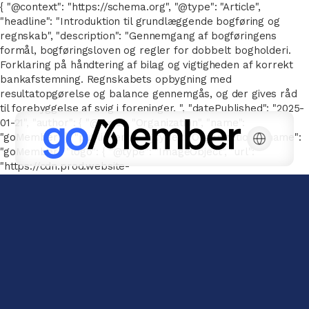
{ "@context": "https://schema.org", "@type": "Article",
"headline": "Introduktion til grundlæggende bogføring og
regnskab", "description": "Gennemgang af bogføringens
formål, bogføringsloven og regler for dobbelt bogholderi.
Forklaring på håndtering af bilag og vigtigheden af korrekt
bankafstemning. Regnskabets opbygning med
resultatopgørelse og balance gennemgås, og der gives råd
til forebyggelse af svig i foreninger. ", "datePublished": "2025-
01-21", "author": { "@type": "Organization", "name":
"goMember" }, "publisher": { "@type": "Organization", "name":
"goMember", "logo": { "@type": "ImageObject", "url":
"https://cdn.prod.website-
files.com/667143a041a6616776e26b78/66752e7d326be2c2096
goMember-POS-white.svg" } } }