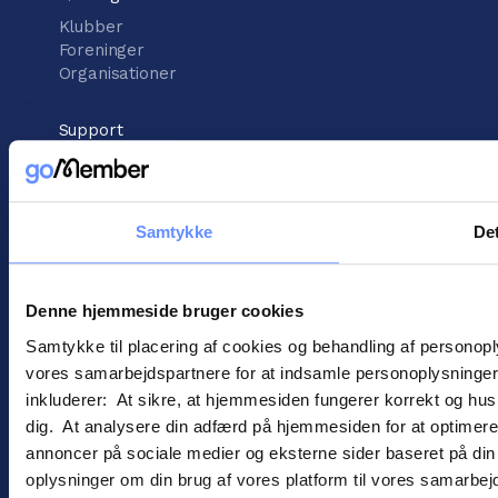
Klubber
Foreninger
Organisationer
Support
Vidensbank
Support center
Kontakt support
Samtykke
Det
Information
Handelsbetingelser
Denne hjemmeside bruger cookies
Cookies
Persondatapolitik
Samtykke til placering af cookies og behandling af personop
vores samarbejdspartnere for at indsamle personoplysninger o
inkluderer: At sikre, at hjemmesiden fungerer korrekt og husk
dig. At analysere din adfærd på hjemmesiden for at optimere
annoncer på sociale medier og eksterne sider baseret på di
oplysninger om din brug af vores platform til vores samarbej
©
2026
goMember