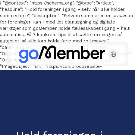
{ "@context": "https://schema.org", "@type": "Article",
"headline": "Hold foreningen i gang – selv når alle holder
sommerferie", "description": "Selvom sommeren er lavsæson
for foreninger, kan I med lidt planlægning og digitale
værktøjer som goMember holde fællesskabet i gang – helt
automatisk. Få 7 konkrete tips til at sætte foreningen på
autopilot, så alle kan holde ferie med ro i maven.",
"datePublished": "2025-07-29", "author": { "@type":
"Organization", "name": "goMember" }, "publisher": { "@type":
"Organization", "name": "goMember", "logo": { "@type":
"ImageObject", "url": "https://cdn.prod.website-
files.com/667143a041a6616776e26b78/66752e7d326be2c2096
goMember-POS-white.svg" } } }