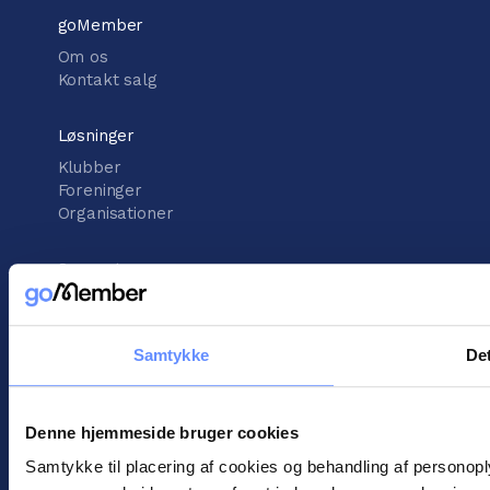
goMember
Om os
Kontakt salg
Løsninger
Klubber
Foreninger
Organisationer
Support
Vidensbank
Support center
Kontakt support
Samtykke
Det
Information
Denne hjemmeside bruger cookies
Handelsbetingelser
Cookies
Samtykke til placering af cookies og behandling af personop
Persondatapolitik