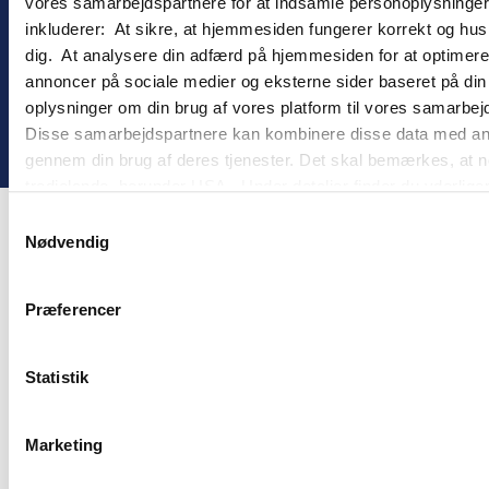
vores samarbejdspartnere for at indsamle personoplysninger o
inkluderer: At sikre, at hjemmesiden fungerer korrekt og husk
dig. At analysere din adfærd på hjemmesiden for at optimere
annoncer på sociale medier og eksterne sider baseret på di
oplysninger om din brug af vores platform til vores samarbej
©
2026
goMember
Disse samarbejdspartnere kan kombinere disse data med andre 
gennem din brug af deres tjenester. Det skal bemærkes, at n
tredjelande, herunder USA. Under detaljer finder du yderli
beskrivelser af de indsamlede oplysninger og hvem der sætt
Samtykkevalg
cookie opbevares. Du bestemmer selv, hvilke formål vores
Nødvendig
oplysninger om dig via cookies. Du har også mulighed for at 
hjemmeside. Yderligere oplysninger om vores brug af cookie
Præferencer
behandling af personoplysninger i
vores persondatapolitik
.
Statistik
Marketing