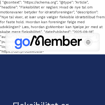
{ "@context": "https://schema.org", "@type": "Article",
"headline": "Fleksibilitet er nøglen: Hvad de nye tal om
motionsvaner betyder for idrætsforeninger", "description":
"Nye tal viser, at især unge vælger fleksible idrætstilbud frem
for faste hold. Hvordan kan foreninger følge med
udviklingen? Læs, hvordan goMember kan hjælpe jer med at
skabe mere fleksibilitet.", "datePublished": "2025-09-18",
"author": { "@type": "Organization", "name": "goMember" },
"publisher": { "@type": "Organization", "name": "goMember",
"logo": { "@type": "ImageObject", "url":
"https://cdn.prod.website-
files.com/667143a041a6616776e26b78/66752e7d326be2c2096
goMember-POS-white.svg" } } }