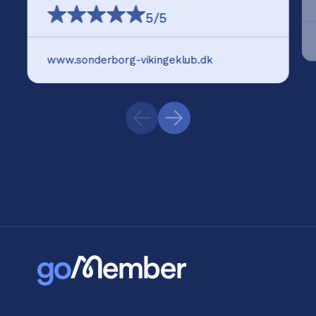
5
/5
www.sonderborg-vikingeklub.dk