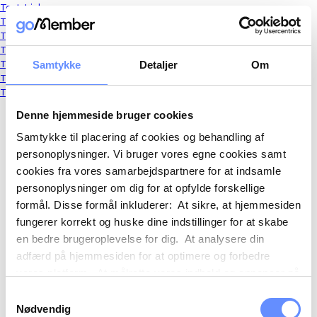
Text Link
Text Link
Text Link
Text Link
Text Link
Samtykke
Detaljer
Om
Text Link
Text Link
Denne hjemmeside bruger cookies
Samtykke til placering af cookies og behandling af
personoplysninger. Vi bruger vores egne cookies samt
cookies fra vores samarbejdspartnere for at indsamle
personoplysninger om dig for at opfylde forskellige
formål. Disse formål inkluderer: At sikre, at hjemmesiden
fungerer korrekt og huske dine indstillinger for at skabe
en bedre brugeroplevelse for dig. At analysere din
adfærd på hjemmesiden for at optimere og forbedre
vores platform. At målrette vores indhold og annoncer på
sociale medier og eksterne sider baseret på din adfærd
Samtykkevalg
på vores hjemmeside. Vi kan også videregive
Nødvendig