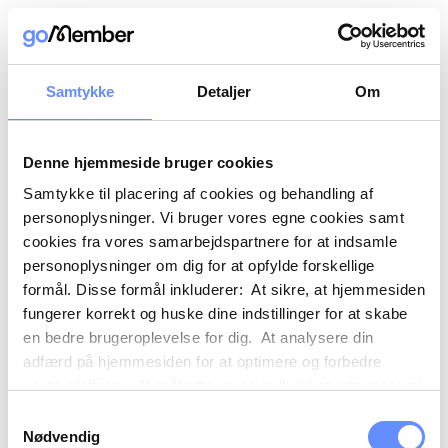
Samtykke
Detaljer
Om
Denne hjemmeside bruger cookies
Samtykke til placering af cookies og behandling af
personoplysninger. Vi bruger vores egne cookies samt
cookies fra vores samarbejdspartnere for at indsamle
personoplysninger om dig for at opfylde forskellige
formål. Disse formål inkluderer: At sikre, at hjemmesiden
fungerer korrekt og huske dine indstillinger for at skabe
en bedre brugeroplevelse for dig. At analysere din
adfærd på hjemmesiden for at optimere og forbedre
vores platform. At målrette vores indhold og annoncer på
sociale medier og eksterne sider baseret på din adfærd
Samtykkevalg
på vores hjemmeside. Vi kan også videregive
Nødvendig