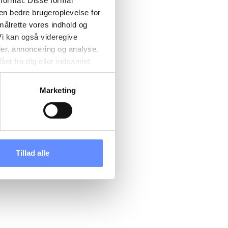
 formål. Disse formål
 en bedre brugeroplevelse for
målrette vores indhold og
i kan også videregive
ier, annoncering og analyse.
et fra dig eller indsamlet
e kan være placeret i usikre
d cookies, overordnede
Marketing
 kan du se, hvor længe hver
 til og dermed behandle
ændre det på vores
tik
, og du kan læse om vores
Tillad alle