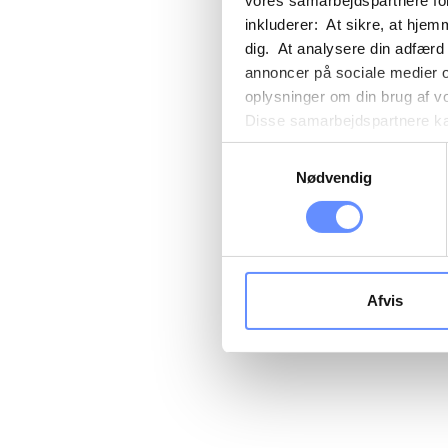
vores samarbejdspartnere for
inkluderer: At sikre, at hjem
dig. At analysere din adfærd
annoncer på sociale medier 
oplysninger om din brug af v
Disse samarbejdspartnere kan
gennem din brug af deres tje
Samtykkevalg
tredjelande, herunder USA. U
Nødvendig
beskrivelser af de indsamled
cookie opbevares. Du bestem
oplysninger om dig via cooki
hjemmeside. Yderligere oply
behandling af personoplysnin
Afvis