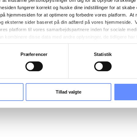
 at indsamle personoplysninger om dig for at opfylde forskellige
mesiden fungerer korrekt og huske dine indstillinger for at skabe
 på hjemmesiden for at optimere og forbedre vores platform. At 
og eksterne sider baseret på din adfærd på vores hjemmeside. V
ores platform til vores samarbejdspartnere inden for sociale med
 kombinere disse data med andre oplysninger, de tidligere har få
nester. Det skal bemærkes, at nogle af vores samarbejdspartner
nder detaljer finder du yderligere information om formålene me
Præferencer
Statistik
e oplysninger og hvem der sætter hver enkelt cookie. Derudover
mer selv, hvilke formål vores hjemmeside må anvende cookies
es. Du har også mulighed for at tilbagekalde dit samtykke eller 
sninger om vores brug af cookies kan findes i
vores cookiepoli
ger i
vores persondatapolitik
.
Tillad valgte