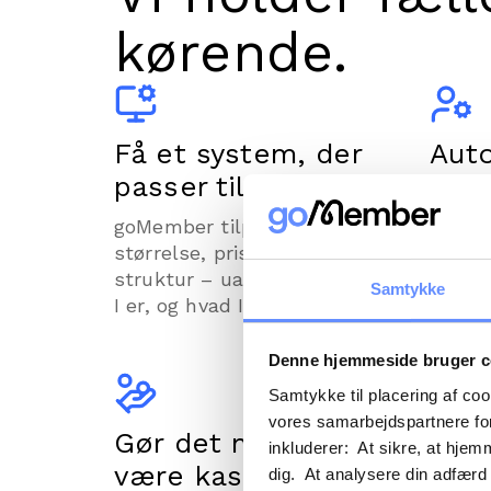
kørende.
Få et system, der
Aut
passer til jer.
admi
goMember tilpasses jeres
Med g
størrelse, prissætning og
økonom
struktur – uanset hvor mange
kan se
Samtykke
I er, og hvad I samles om.
medlem
og opk
og ryk
Denne hjemmeside bruger c
Samtykke til placering af co
vores samarbejdspartnere for
Gør det nemt at
Nå u
inkluderer: At sikre, at hjem
være kasserer.
med
dig. At analysere din adfærd