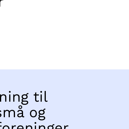
r
ning til
små og
foreninger