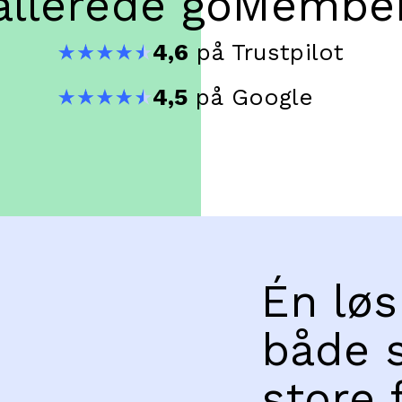
allerede goMembe
4,6
på Trustpilot
4,5
på Google
Én løs
både 
store 