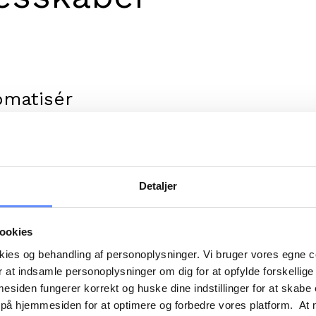
omatisér
nistrationen.
oMember kan
ien køre af sig selv. I
lv automatisere alt fra
Detaljer
slister, registreringer
rævninger til betalinger
kere.
ookies
okies og behandling af personoplysninger. Vi bruger vores egne 
 at indsamle personoplysninger om dig for at opfylde forskellige
d til
mesiden fungerer korrekt og huske dine indstillinger for at skabe
lemmerne.
 på hjemmesiden for at optimere og forbedre vores platform. At 