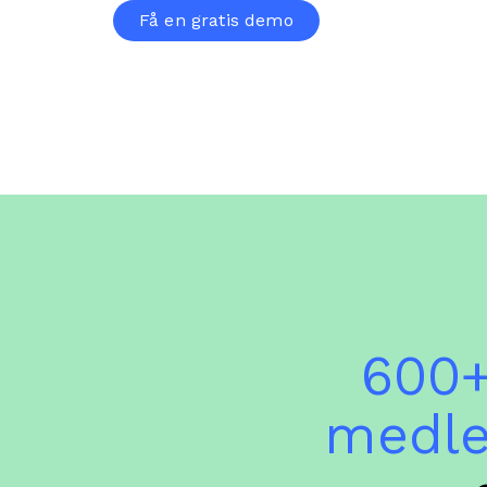
Få en gratis demo
600+
medl