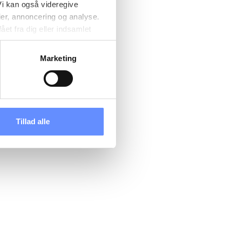
i kan også videregive
ier, annoncering og analyse.
et fra dig eller indsamlet
e kan være placeret i usikre
d cookies, overordnede
Marketing
 kan du se, hvor længe hver
 til og dermed behandle
ændre det på vores
tik
, og du kan læse om vores
Tillad alle