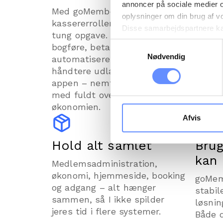
annoncer på sociale medier 
Med goMember er
Ræk n
oplysninger om din brug af v
kassererrollen ikke længere en
hold 
Disse samarbejdspartnere kan
tung opgave. Kassereren kan
på mai
gennem din brug af deres tje
Samtykkevalg
bogføre, betale regninger,
appen,
tredjelande, herunder USA. U
Nødvendig
automatisere opgaver og
tilmel
beskrivelser af de indsamled
håndtere udlæg direkte i
betali
cookie opbevares. Du bestem
appen – nemt, sikkert og altid
farten
oplysninger om dig via cooki
med fuldt overblik over
hjemmeside. Yderligere oply
økonomien.
behandling af personoplysnin
Afvis
Hold alt samlet
Brug
kan
Medlemsadministration,
økonomi, hjemmeside, booking
goMem
og adgang – alt hænger
stabil
sammen, så I ikke spilder
løsni
jeres tid i flere systemer.
Både 