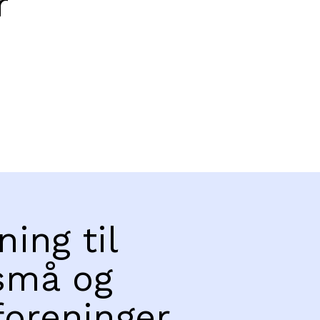
r
ning til
små og
foreninger