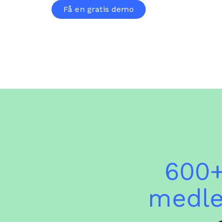
Få en gratis demo
600+
medl