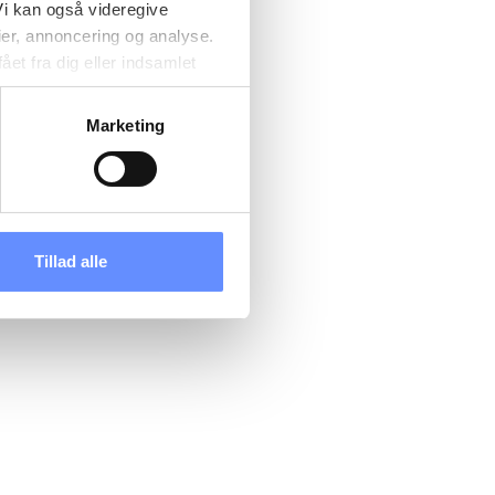
i kan også videregive
ier, annoncering og analyse.
et fra dig eller indsamlet
e kan være placeret i usikre
d cookies, overordnede
Marketing
 kan du se, hvor længe hver
 til og dermed behandle
ændre det på vores
tik
, og du kan læse om vores
Tillad alle