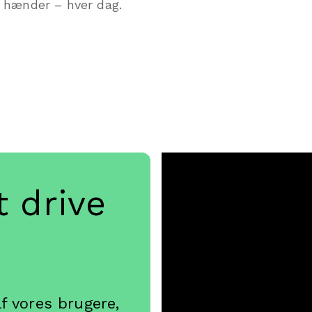
 hænder – hver dag.
t drive
eningen
af vores brugere,