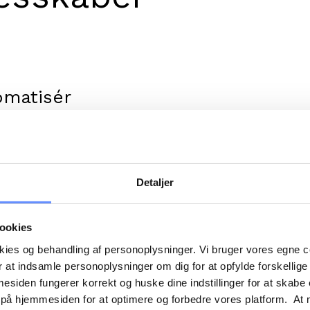
omatisér
nistrationen.
oMember kan
ien køre af sig selv. I
lv automatisere alt fra
Detaljer
slister, registreringer
rævninger til betalinger
kere.
ookies
okies og behandling af personoplysninger. Vi bruger vores egne 
 at indsamle personoplysninger om dig for at opfylde forskellige
d til
mesiden fungerer korrekt og huske dine indstillinger for at skabe
lemmerne.
 på hjemmesiden for at optimere og forbedre vores platform. At 