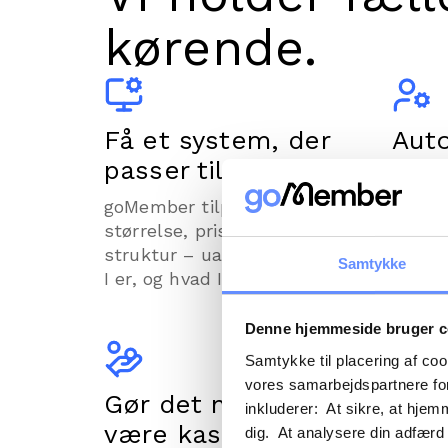
kørende.
Få et system, der
Aut
passer til jer.
admi
goMember tilpasses jeres
Med g
størrelse, prissætning og
økonom
struktur – uanset hvor mange
kan se
Samtykke
I er, og hvad I samles om.
medlem
og opk
og ryk
Denne hjemmeside bruger c
Samtykke til placering af co
vores samarbejdspartnere for
Gør det nemt at
Nå u
inkluderer: At sikre, at hjem
være kasserer.
med
dig. At analysere din adfærd