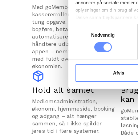
annoncer på sociale medier 
Med goMember er
Ræk n
oplysninger om din brug af v
kassererrollen ikke længere en
hold 
Disse samarbejdspartnere kan
tung opgave. Kassereren kan
på mai
gennem din brug af deres tje
Samtykkevalg
bogføre, betale regninger,
appen,
tredjelande, herunder USA. U
Nødvendig
automatisere opgaver og
tilmel
beskrivelser af de indsamled
håndtere udlæg direkte i
betali
cookie opbevares. Du bestem
appen – nemt, sikkert og altid
farten
oplysninger om dig via cooki
med fuldt overblik over
hjemmeside. Yderligere oply
økonomien.
behandling af personoplysnin
Afvis
Hold alt samlet
Brug
kan
Medlemsadministration,
økonomi, hjemmeside, booking
goMem
og adgang – alt hænger
stabil
sammen, så I ikke spilder
løsni
jeres tid i flere systemer.
Både 