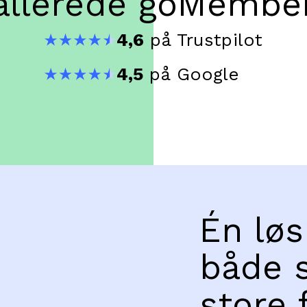
allerede goMembe
4,6
på Trustpilot
4,5
på Google
Én løs
både 
store 