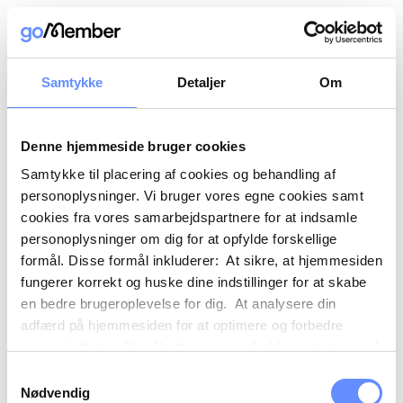
Samtykke
Detaljer
Om
Denne hjemmeside bruger cookies
Samtykke til placering af cookies og behandling af
personoplysninger. Vi bruger vores egne cookies samt
cookies fra vores samarbejdspartnere for at indsamle
personoplysninger om dig for at opfylde forskellige
formål. Disse formål inkluderer: At sikre, at hjemmesiden
fungerer korrekt og huske dine indstillinger for at skabe
en bedre brugeroplevelse for dig. At analysere din
adfærd på hjemmesiden for at optimere og forbedre
vores platform. At målrette vores indhold og annoncer på
sociale medier og eksterne sider baseret på din adfærd
Samtykkevalg
på vores hjemmeside. Vi kan også videregive
Nødvendig