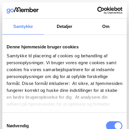
Samtykke
Detaljer
Om
Denne hjemmeside bruger cookies
Samtykke til placering af cookies og behandling af
personoplysninger. Vi bruger vores egne cookies samt
cookies fra vores samarbejdspartnere for at indsamle
personoplysninger om dig for at opfylde forskellige
formål. Disse formål inkluderer: At sikre, at hjemmesiden
fungerer korrekt og huske dine indstillinger for at skabe
en bedre brugeroplevelse for dig. At analysere din
adfærd på hjemmesiden for at optimere og forbedre
vores platform. At målrette vores indhold og annoncer på
sociale medier og eksterne sider baseret på din adfærd
Samtykkevalg
på vores hjemmeside. Vi kan også videregive
Nødvendig