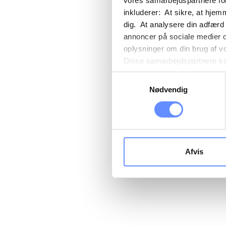
vores samarbejdspartnere for
inkluderer: At sikre, at hjem
dig. At analysere din adfærd
annoncer på sociale medier 
oplysninger om din brug af v
Disse samarbejdspartnere kan
gennem din brug af deres tje
Samtykkevalg
tredjelande, herunder USA. U
Nødvendig
beskrivelser af de indsamled
cookie opbevares. Du bestem
oplysninger om dig via cooki
hjemmeside. Yderligere oply
behandling af personoplysnin
Afvis