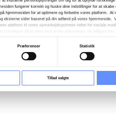
 at indsamle personoplysninger om dig for at opfylde forskellige
mesiden fungerer korrekt og huske dine indstillinger for at skabe
 på hjemmesiden for at optimere og forbedre vores platform. At 
og eksterne sider baseret på din adfærd på vores hjemmeside. V
ores platform til vores samarbejdspartnere inden for sociale med
 kombinere disse data med andre oplysninger, de tidligere har få
nester. Det skal bemærkes, at nogle af vores samarbejdspartner
nder detaljer finder du yderligere information om formålene me
Præferencer
Statistik
e oplysninger og hvem der sætter hver enkelt cookie. Derudover
mer selv, hvilke formål vores hjemmeside må anvende cookies
es. Du har også mulighed for at tilbagekalde dit samtykke eller 
sninger om vores brug af cookies kan findes i
vores cookiepoli
ger i
vores persondatapolitik
.
Tillad valgte