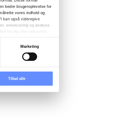
 formål. Disse formål
 en bedre brugeroplevelse for
målrette vores indhold og
i kan også videregive
ier, annoncering og analyse.
et fra dig eller indsamlet
e kan være placeret i usikre
d cookies, overordnede
Marketing
 kan du se, hvor længe hver
 til og dermed behandle
ændre det på vores
tik
, og du kan læse om vores
Tillad alle