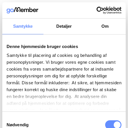
Samtykke
Detaljer
Om
Denne hjemmeside bruger cookies
Samtykke til placering af cookies og behandling af
personoplysninger. Vi bruger vores egne cookies samt
cookies fra vores samarbejdspartnere for at indsamle
personoplysninger om dig for at opfylde forskellige
formål. Disse formål inkluderer: At sikre, at hjemmesiden
fungerer korrekt og huske dine indstillinger for at skabe
en bedre brugeroplevelse for dig. At analysere din
adfærd på hjemmesiden for at optimere og forbedre
vores platform. At målrette vores indhold og annoncer på
sociale medier og eksterne sider baseret på din adfærd
Samtykkevalg
på vores hjemmeside. Vi kan også videregive
Nødvendig