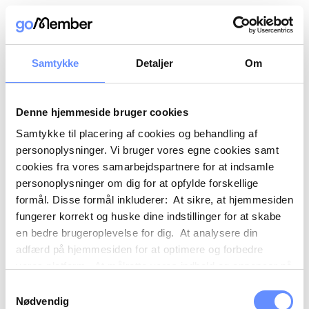
Samtykke
Detaljer
Om
Denne hjemmeside bruger cookies
Samtykke til placering af cookies og behandling af
personoplysninger. Vi bruger vores egne cookies samt
cookies fra vores samarbejdspartnere for at indsamle
personoplysninger om dig for at opfylde forskellige
formål. Disse formål inkluderer: At sikre, at hjemmesiden
fungerer korrekt og huske dine indstillinger for at skabe
en bedre brugeroplevelse for dig. At analysere din
adfærd på hjemmesiden for at optimere og forbedre
vores platform. At målrette vores indhold og annoncer på
sociale medier og eksterne sider baseret på din adfærd
Samtykkevalg
på vores hjemmeside. Vi kan også videregive
Nødvendig