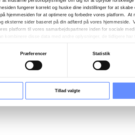
 at indsamle personoplysninger om dig for at opfylde forskellige
mesiden fungerer korrekt og huske dine indstillinger for at skabe
 på hjemmesiden for at optimere og forbedre vores platform. At 
og eksterne sider baseret på din adfærd på vores hjemmeside. V
ores platform til vores samarbejdspartnere inden for sociale med
 kombinere disse data med andre oplysninger, de tidligere har få
nester. Det skal bemærkes, at nogle af vores samarbejdspartner
nder detaljer finder du yderligere information om formålene me
Præferencer
Statistik
e oplysninger og hvem der sætter hver enkelt cookie. Derudover
mer selv, hvilke formål vores hjemmeside må anvende cookies
es. Du har også mulighed for at tilbagekalde dit samtykke eller 
sninger om vores brug af cookies kan findes i
vores cookiepoli
ger i
vores persondatapolitik
.
Tillad valgte