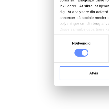
vores samarbejdspartnere for
inkluderer: At sikre, at hjem
dig. At analysere din adfærd
annoncer på sociale medier 
oplysninger om din brug af v
Disse samarbejdspartnere kan
gennem din brug af deres tje
Samtykkevalg
tredjelande, herunder USA. U
Nødvendig
beskrivelser af de indsamled
cookie opbevares. Du bestem
oplysninger om dig via cooki
hjemmeside. Yderligere oply
behandling af personoplysnin
Afvis