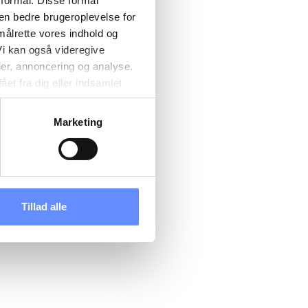
 formål. Disse formål
 en bedre brugeroplevelse for
målrette vores indhold og
i kan også videregive
ier, annoncering og analyse.
et fra dig eller indsamlet
e kan være placeret i usikre
d cookies, overordnede
Marketing
 kan du se, hvor længe hver
 til og dermed behandle
ændre det på vores
tik
, og du kan læse om vores
Tillad alle