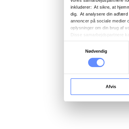
vores samarbejdspartnere for
inkluderer: At sikre, at hjem
dig. At analysere din adfærd
annoncer på sociale medier 
oplysninger om din brug af v
Disse samarbejdspartnere kan
gennem din brug af deres tje
Samtykkevalg
tredjelande, herunder USA. U
Nødvendig
beskrivelser af de indsamled
cookie opbevares. Du bestem
oplysninger om dig via cooki
hjemmeside. Yderligere oply
behandling af personoplysnin
Afvis