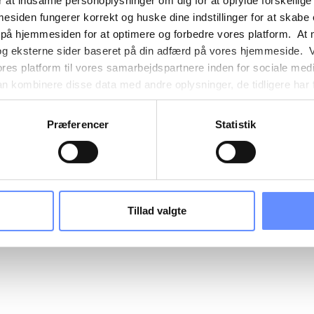
 at indsamle personoplysninger om dig for at opfylde forskellige
mesiden fungerer korrekt og huske dine indstillinger for at skabe
 på hjemmesiden for at optimere og forbedre vores platform. At 
og eksterne sider baseret på din adfærd på vores hjemmeside. V
ores platform til vores samarbejdspartnere inden for sociale med
 kombinere disse data med andre oplysninger, de tidligere har få
nester. Det skal bemærkes, at nogle af vores samarbejdspartner
nder detaljer finder du yderligere information om formålene me
Præferencer
Statistik
e oplysninger og hvem der sætter hver enkelt cookie. Derudover
mer selv, hvilke formål vores hjemmeside må anvende cookies
es. Du har også mulighed for at tilbagekalde dit samtykke eller 
sninger om vores brug af cookies kan findes i
vores cookiepoli
ger i
vores persondatapolitik
.
Tillad valgte