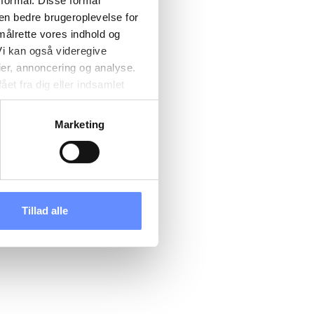
 formål. Disse formål
 en bedre brugeroplevelse for
målrette vores indhold og
i kan også videregive
ier, annoncering og analyse.
et fra dig eller indsamlet
e kan være placeret i usikre
d cookies, overordnede
Marketing
 kan du se, hvor længe hver
 til og dermed behandle
ændre det på vores
tik
, og du kan læse om vores
Tillad alle