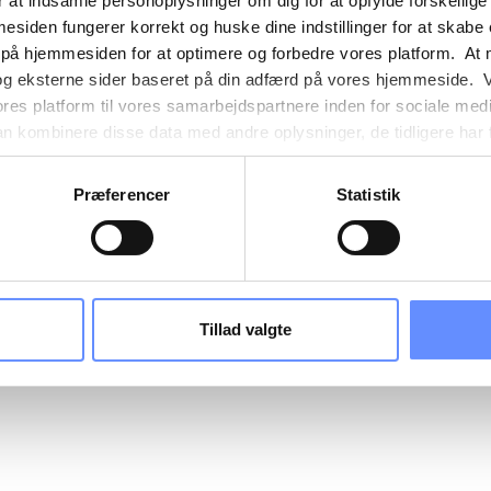
 at indsamle personoplysninger om dig for at opfylde forskellige
mesiden fungerer korrekt og huske dine indstillinger for at skabe
 på hjemmesiden for at optimere og forbedre vores platform. At 
og eksterne sider baseret på din adfærd på vores hjemmeside. V
ores platform til vores samarbejdspartnere inden for sociale med
 kombinere disse data med andre oplysninger, de tidligere har få
nester. Det skal bemærkes, at nogle af vores samarbejdspartner
nder detaljer finder du yderligere information om formålene me
Præferencer
Statistik
e oplysninger og hvem der sætter hver enkelt cookie. Derudover
mer selv, hvilke formål vores hjemmeside må anvende cookies
es. Du har også mulighed for at tilbagekalde dit samtykke eller 
sninger om vores brug af cookies kan findes i
vores cookiepoli
ger i
vores persondatapolitik
.
Tillad valgte