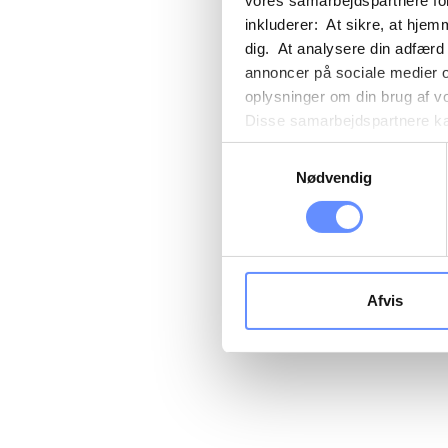
vores samarbejdspartnere for
inkluderer: At sikre, at hjem
dig. At analysere din adfærd
annoncer på sociale medier 
oplysninger om din brug af v
Disse samarbejdspartnere kan
gennem din brug af deres tje
Samtykkevalg
tredjelande, herunder USA. U
Nødvendig
beskrivelser af de indsamled
cookie opbevares. Du bestem
oplysninger om dig via cooki
hjemmeside. Yderligere oply
behandling af personoplysnin
Afvis