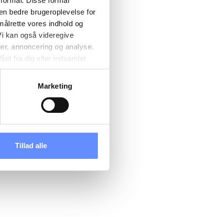
 formål. Disse formål
 en bedre brugeroplevelse for
målrette vores indhold og
i kan også videregive
ier, annoncering og analyse.
et fra dig eller indsamlet
e kan være placeret i usikre
d cookies, overordnede
Marketing
 kan du se, hvor længe hver
 til og dermed behandle
ændre det på vores
tik
, og du kan læse om vores
Tillad alle