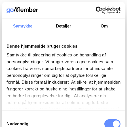
Samtykke
Detaljer
Om
Denne hjemmeside bruger cookies
Samtykke til placering af cookies og behandling af
personoplysninger. Vi bruger vores egne cookies samt
cookies fra vores samarbejdspartnere for at indsamle
personoplysninger om dig for at opfylde forskellige
formål. Disse formål inkluderer: At sikre, at hjemmesiden
fungerer korrekt og huske dine indstillinger for at skabe
en bedre brugeroplevelse for dig. At analysere din
adfærd på hjemmesiden for at optimere og forbedre
vores platform. At målrette vores indhold og annoncer på
sociale medier og eksterne sider baseret på din adfærd
Samtykkevalg
på vores hjemmeside. Vi kan også videregive
Nødvendig