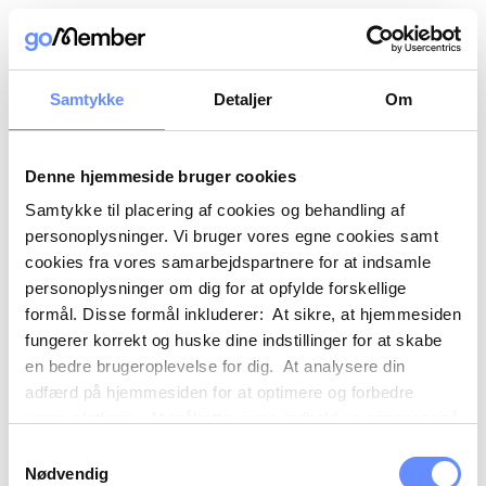
Samtykke
Detaljer
Om
Denne hjemmeside bruger cookies
Samtykke til placering af cookies og behandling af
personoplysninger. Vi bruger vores egne cookies samt
cookies fra vores samarbejdspartnere for at indsamle
personoplysninger om dig for at opfylde forskellige
formål. Disse formål inkluderer: At sikre, at hjemmesiden
fungerer korrekt og huske dine indstillinger for at skabe
en bedre brugeroplevelse for dig. At analysere din
adfærd på hjemmesiden for at optimere og forbedre
vores platform. At målrette vores indhold og annoncer på
sociale medier og eksterne sider baseret på din adfærd
Samtykkevalg
på vores hjemmeside. Vi kan også videregive
Nødvendig